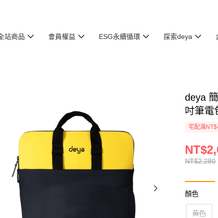
全站商品
會員權益
ESG永續循環
探索deya
deya
吋筆電包)
宅配滿NT$
NT$2,
NT$2,280
顏色
黃色