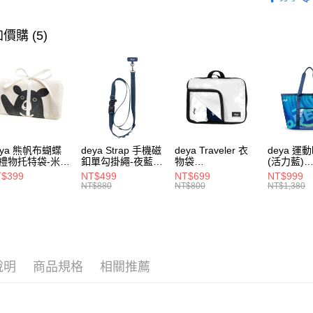
款式分類
款式分類
價購 (5)
款式分類
款式分類
eya 熊帆布蝴蝶
deya Strap 手機磁
deya Traveler 衣
deya 運
禮物托特袋-米色
釦單勾掛繩-夜藍色
物袋
(活力藍)
020409
62611105501
62406090901
-6250708
$399
NT$499
NT$699
NT$999
NT$880
NT$800
NT$1,380
說明
商品規格
相關推薦