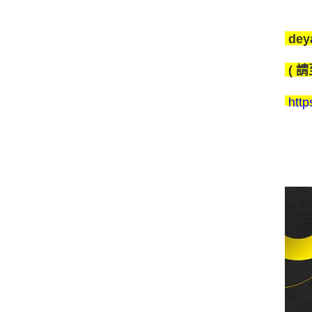
de
( 
htt