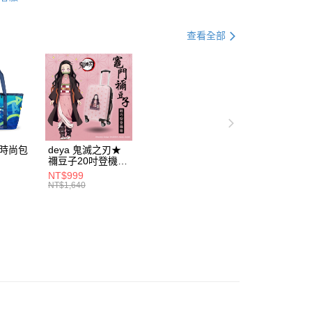
手提 / 肩背包
斜背包
查看全部
電腦包
男包
動時尚包
deya 鬼滅之刃★
禰豆子20吋登機箱
5531
21300915
NT$999
NT$1,640