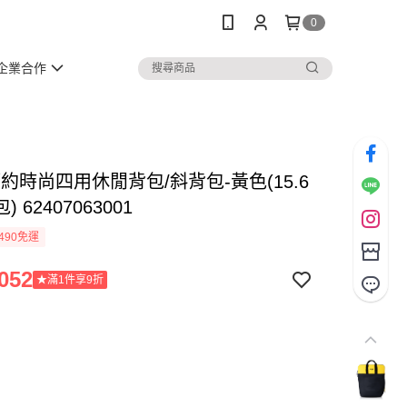
0
企業合作
 簡約時尚四用休閒背包/斜背包-黃色(15.6
 62407063001
490免運
052
★滿1件享9折