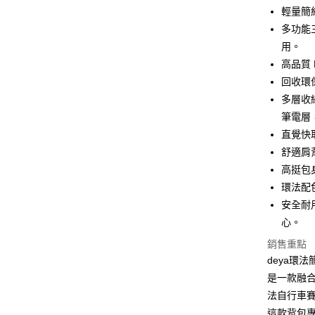
國泰世
輕量簡
街口支付
臺灣中
多功能
匯豐（
悠遊付
聯邦商
用。
元大商
全盈+PAY
高品質
玉山商
回收環
台新國
AFTEE先
多層收
台灣樂
相關說明
筆電層
【關於「A
ATM付款
AFTEE
直覺快
便利好安
舒適肩
１．簡單
高挺包
２．便利
運送方式
３．安心
環法配
【宅配】
安全耐
【「AFT
每筆NT$9
１．於結帳
心。
付」結帳
銷售重點
２．訂單
deya環
３．收到繳
／ATM／
是一款融
※ 請注意
法自行車
絡購買商品
先享後付
這款背包