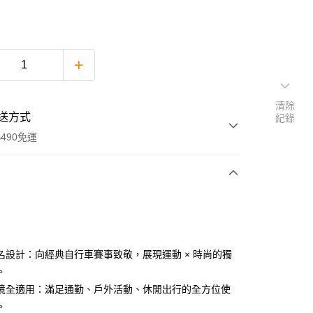
清除
送方式
紀錄
490免運
次付款
期付款
0 利率 每期
NT$760
21家銀行
名設計：向經典自行車賽事致敬，展現運動 × 時尚的獨
庫商業銀行
第一商業銀行
。
業銀行
彰化商業銀行
境全適用：滿足通勤、戶外活動、休閒出行的全方位使
業儲蓄銀行
台北富邦商業銀行
。