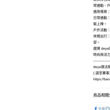
※ 交易是
常通勤、
是否繳費成
適用場景
付客戶支
日常通勤
【注意事
裝上陣。
１．透過由
交易，需
戶外活動
求債權轉
休閒出行
２．關於
容。
https://aft
３．未成
選擇 de
「AFTE
時尚與活力
任。
４．使用「
-------------
即時審查
deya環
結果請求
( 請至賽事
５．嚴禁
形，恩沛
https://b
動。
商品相關分
款式分類
分享