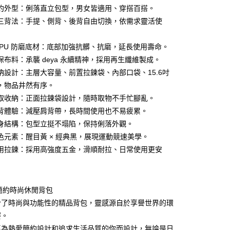
華商業銀行
兆豐國際商業銀行
約外型：俐落直立包型，男女皆適用、穿搭百搭。
小企業銀行
台中商業銀行
三背法：手提、側背、後背自由切換，依需求靈活使
台灣）商業銀行
華泰商業銀行
業銀行
遠東國際商業銀行
業銀行
永豐商業銀行
 PU 防磨底材：底部加強抗髒、抗磨，延長使用壽命。
業銀行
星展（台灣）商業銀行
保布料：承襲 deya 永續精神，採用再生纖維製成。
際商業銀行
中國信託商業銀行
享後付
納設計：主層大容量、前置拉鍊袋、內部口袋、15.6吋
天信用卡公司
，物品井然有序。
FTEE先享後付」】
先享後付是「在收到商品之後才付款」的支付方式。 讓您購物簡單
取收納：正面拉鍊袋設計，隨時取物不手忙腳亂。
心！
背體驗：減壓肩背帶，長時間使用也不易疲累。
：不需註冊會員、不需綁卡、不需儲值。
身結構：包型立挺不塌陷，保持俐落外觀。
：只要手機號碼，簡訊認證，即可結帳。
：先確認商品／服務後，再付款。
色元素：醒目黃 × 經典黑，展現運動競速美學。
用拉鍊：採用高強度五金，滑順耐拉、日常使用更安
EE先享後付」結帳流程】
0，滿NT$490(含以上)免運費
方式選擇「AFTEE先享後付」後，將跳轉至「AFTEE先享後
頁面，進行簡訊認證並確認金額後，即可完成結帳。
成立數日內，您將收到繳費通知簡訊。
法簡約時尚休閒背包
費通知簡訊後14天內，點擊此簡訊中的連結，可透過四大超商
網路銀行／等多元方式進行付款，方視為交易完成。
合了時尚與功能性的精品背包，靈感源自於享譽世界的環
：結帳手續完成當下不需立刻繳費，但若您需要取消訂單，請聯
賽。
的店家。未經商家同意取消之訂單仍視為有效，需透過AFTEE
繳納相關費用。
專為熱愛簡約設計和追求生活品質的你而設計，無論是日