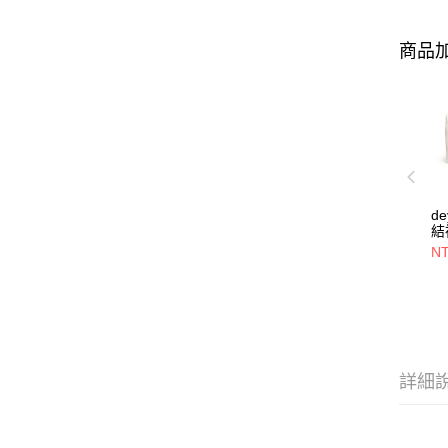
商品加
d
結
22
NT
詳細