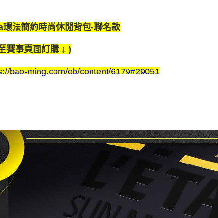
ya環法簡約時尚休閒背包-聯名款
請至賽事頁面訂購 ↓ )
ps://bao-ming.com/eb/content/6179#29051