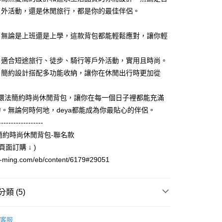
否成功請以「AFTEE先享後付 」之結帳頁面顯示為準，若有關於
戶外活動，還是休閒旅行，都是你的最佳伴侶。
功／繳費後需取消欲退款等相關疑問，請聯繫「AFTEE先享後
：
援中心」
https://netprotections.freshdesk.com/support/home
：無論是上班還是上學，這款背包都能輕鬆應對，讓你輕
項】
恩沛科技股份有限公司提供之「AFTEE先享後付」服務完成之
依本服務之必要範圍內提供個人資料，並將交易相關給付款項請
：適合短途旅行、徒步、騎行等戶外活動，實用且時尚。
讓予恩沛科技股份有限公司。
：簡約設計搭配多功能收納，讓你在休閒出行時更加從
個人資料處理事宜，請瀏覽以下網址：
ee.tw/terms/#terms3
年的使用者請事先徵得法定代理人或監護人之同意方可使用
ya環法簡約時尚休閒背包，讓你在每一個日子裡都能充滿
E先享後付」，若未經同意申辦者引起之損失，本公司不負相關責
。無論何時何地，deya都能成為你最貼心的伴侶。
AFTEE先享後付」時，將依據個別帳號之用戶狀況，依本公司
------------------
核予不同之上限額度；若仍有額度不足之情形，本公司將視審查
法簡約時尚休閒背包-聯名款
用戶進行身份認證。
頁面訂購 ↓ )
一人註冊多個帳號或使用他人資訊註冊。若發現惡意使用之情
科技股份有限公司將有權停止該用戶之使用額度並採取法律行
ao-ming.com/eb/content/6179#29051
類 (5)
後背包
客服