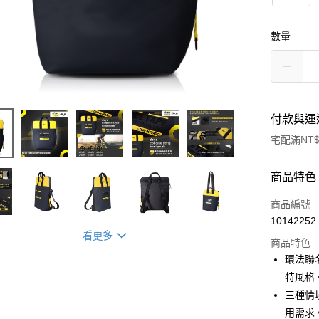
數量
付款與運
宅配滿NT$
付款方式
商品特色
信用卡一
商品編號
10142252
信用卡分
看更多
商品特色
3 期 
環法聯
合作金
特風格
LINE Pay
華南商
三種情
Apple Pay
上海商
用需求