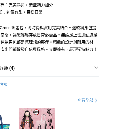
業銀行
星展（台灣）商業銀行
時尚：完美斜背，造型魅力加分
際商業銀行
中國信託商業銀行
式：帥氣有型，百搭日常
天信用卡公司
享後付
ya Cross 郵差包，將時尚與實用完美結合。這款斜背包提
FTEE先享後付」】
的空間，讓您輕鬆存放日常必需品。無論是上班通勤還是
先享後付是「在收到商品之後才付款」的支付方式。 讓您購物簡單
，這款男包都是您理想的夥伴。精緻的設計與耐用的材
心！
：不需註冊會員、不需綁卡、不需儲值。
一次出門都散發自信與風格。立即擁有，展現獨特魅力！
：只要手機號碼，簡訊認證，即可結帳。
：先確認商品／服務後，再付款。
取貨付款
類 (4)
EE先享後付」結帳流程】
0，滿NT$990(含以上)免運費
方式選擇「AFTEE先享後付」後，將跳轉至「AFTEE先享後
頁面，進行簡訊認證並確認金額後，即可完成結帳。
推薦
】取貨付款
成立數日內，您將收到繳費通知簡訊。
客服
費通知簡訊後14天內，點擊此簡訊中的連結，可透過四大超商
斜背包
0，滿NT$990(含以上)免運費
網路銀行／等多元方式進行付款，方視為交易完成。
Cross系列｜潮流俐落
：結帳手續完成當下不需立刻繳費，但若您需要取消訂單，請聯
查看全部
的店家。未經商家同意取消之訂單仍視為有效，需透過AFTEE
男包
繳納相關費用。
0，滿NT$490(含以上)免運費
否成功請以「AFTEE先享後付 」之結帳頁面顯示為準，若有關於
功／繳費後需取消欲退款等相關疑問，請聯繫「AFTEE先享後
援中心」
https://netprotections.freshdesk.com/support/home