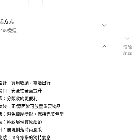
送方式
490免運
清除
紀錄
次付款
期付款
0 利率 每期
NT$1,560
21家銀行
設計：實用收納，靈活出行
庫商業銀行
第一商業銀行
開口：安全性全面提升
付款
業銀行
彰化商業銀行
袋：分類收納更便利
業儲蓄銀行
台北富邦商業銀行
鍊袋：正/背面皆可放置重要物品
華商業銀行
兆豐國際商業銀行
版：避免擠壓變形，保持完美包型
小企業銀行
台中商業銀行
藝：極致展現質感細節
台灣）商業銀行
華泰商業銀行
業銀行
遠東國際商業銀行
計：展現俐落時尚風采
業銀行
永豐商業銀行
秘感：冷冬穿搭的獨特氣息