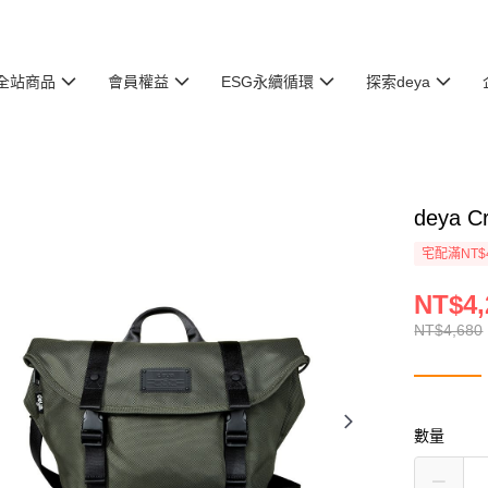
全站商品
會員權益
ESG永續循環
探索deya
deya 
宅配滿NT$
NT$4,
NT$4,680
數量