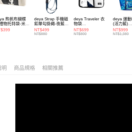
【注意事
１．透過由
交易，需
eya 熊帆布蝴蝶
deya Strap 手機磁
deya Traveler 衣
deya 運
求債權轉
禮物托特袋-米色
釦單勾掛繩-夜藍色
物袋
(活力藍)
２．關於
020409
62611105501
62406090901
-6250708
$399
NT$499
NT$699
NT$999
https://aft
NT$880
NT$800
NT$1,380
３．未成
「AFTE
任。
４．使用「
即時審查
結果請求
說明
商品規格
相關推薦
５．嚴禁
形，恩沛
動。