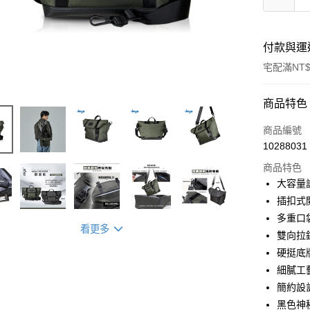
付款與運
宅配滿NT$
付款方式
商品特色
信用卡一
商品編號
10288031
信用卡分
商品特色
3 期 
大容量
合作金
插扣式
超商取貨
華南商
多重口
LINE Pay
上海商
看更多
雙向拉
國泰世
硬挺底
Apple Pay
臺灣中
細膩工
匯豐（
街口支付
聯邦商
簡約設
元大商
悠遊付
黑色神