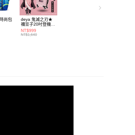
項】
恩沛科技股份有限公司提供之「AFTEE先享後付」服務完成之
依本服務之必要範圍內提供個人資料，並將交易相關給付款項請
動時尚包
deya 鬼滅之刃★
讓予恩沛科技股份有限公司。
禰豆子20吋登機箱
個人資料處理事宜，請瀏覽以下網址：
5531
21300915
NT$999
ee.tw/terms/#terms3
NT$1,640
年的使用者請事先徵得法定代理人或監護人之同意方可使用
E先享後付」，若未經同意申辦者引起之損失，本公司不負相關責
AFTEE先享後付」時，將依據個別帳號之用戶狀況，依本公司
核予不同之上限額度；若仍有額度不足之情形，本公司將視審查
用戶進行身份認證。
一人註冊多個帳號或使用他人資訊註冊。若發現惡意使用之情
科技股份有限公司將有權停止該用戶之使用額度並採取法律行