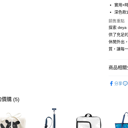
玉山商
實用×
台新國
全盈+PAY
深色款
台灣樂
AFTEE先
銷售重點
相關說明
探索 de
【關於「A
供了充足
ATM付款
AFTEE
休閒外出
便利好安
１．簡單
質，讓每
２．便利
運送方式
３．安心
【全家】
商品相關分
【「AFT
每筆NT$9
１．於結帳
付」結帳
人氣商品
【7-11
２．訂單
分享
款式分類
３．收到繳
每筆NT$9
／ATM／
品牌系列
※ 請注意
價購 (5)
【宅配】
絡購買商品
款式分類
先享後付
每筆NT$9
※ 交易是
是否繳費成
付客戶支