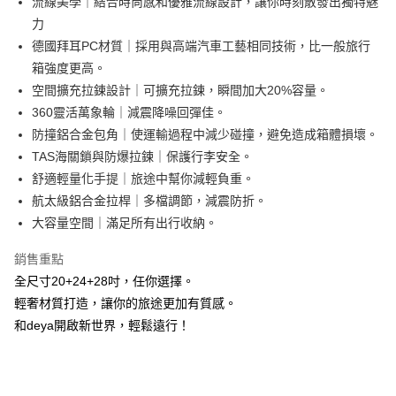
流線美學｜結合時尚感和優雅流線設計，讓你時刻散發出獨特魅
３．安心：先確認商品／服務後，再付款。
【宅配】
力
每筆NT$90，滿NT$490(含以上)免運費
【「AFTEE先享後付」結帳流程】
德國拜耳PC材質｜採用與高端汽車工藝相同技術，比一般旅行
１．於結帳方式選擇「AFTEE先享後付」後，將跳轉至「AFTEE先享後付」
結帳頁面，進行簡訊認證並確認金額後，即可完成結帳。
箱強度更高。
２．訂單成立數日內，您將收到繳費通知簡訊。
空間擴充拉鍊設計｜可擴充拉鍊，瞬間加大20%容量。
３．收到繳費通知簡訊後14天內，點擊此簡訊中的連結，可透過四大超商／
360靈活萬象輪｜減震降噪回彈佳。
ATM／網路銀行／等多元方式進行付款，方視為交易完成。
※ 請注意：結帳手續完成當下不需立刻繳費，但若您需要取消訂單，請聯絡
防撞鋁合金包角｜使運輸過程中減少碰撞，避免造成箱體損壞。
購買商品的店家。未經商家同意取消之訂單仍視為有效，需透過AFTEE先享
TAS海關鎖與防爆拉鍊｜保護行李安全。
後付繳納相關費用。
※ 交易是否成功請以「AFTEE先享後付 」之結帳頁面顯示為準，若有關於
舒適輕量化手提｜旅途中幫你減輕負重。
是否繳費成功／繳費後需取消欲退款等相關疑問，請聯繫「AFTEE先享後付
航太級鋁合金拉桿｜多檔調節，減震防折。
客戶支援中心」
https://netprotections.freshdesk.com/support/home
大容量空間｜滿足所有出行收納。
【注意事項】
１．透過由恩沛科技股份有限公司提供之「AFTEE先享後付」服務完成之交
銷售重點
易，需依本服務之必要範圍內提供個人資料，並將交易相關給付款項請求債
全尺寸20+24+28吋，任你選擇。
權轉讓予恩沛科技股份有限公司。
輕奢材質打造，讓你的旅途更加有質感。
２．關於個人資料處理事宜，請瀏覽以下網址：
https://aftee.tw/terms/#terms3
和deya開啟新世界，輕鬆遠行！
３．未成年的使用者請事先徵得法定代理人或監護人之同意方可使用
「AFTEE先享後付」，若未經同意申辦者引起之損失，本公司不負相關責
任。
４．使用「AFTEE先享後付」時，將依據個別帳號之用戶狀況，依本公司即