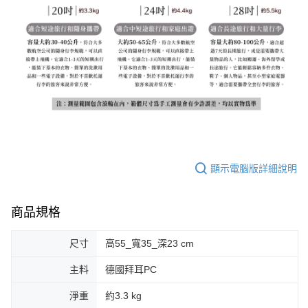
顯示電腦版詳細說明
商品規格
尺寸
高55_寬35_深23 cm
主料
德國拜耳PC
淨重
約3.3 kg