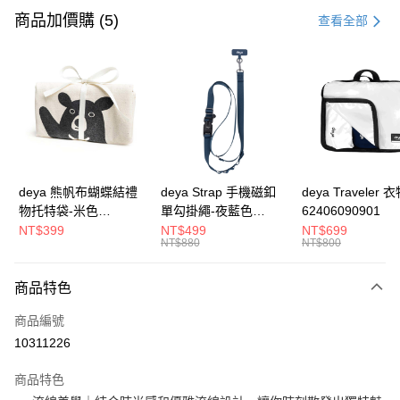
信用卡一次付款
商品加價購 (5)
查看全部
信用卡分期付款
3 期 0 利率 每期
NT$993
21家銀行
合作金庫商業銀行
第一商業銀行
LINE Pay
華南商業銀行
彰化商業銀行
Apple Pay
上海商業儲蓄銀行
台北富邦商業銀行
國泰世華商業銀行
兆豐國際商業銀行
街口支付
臺灣中小企業銀行
台中商業銀行
deya 熊帆布蝴蝶結禮
deya Strap 手機磁釦
deya Traveler 
匯豐（台灣）商業銀行
華泰商業銀行
物托特袋-米色
單勾掛繩-夜藍色
62406090901
悠遊付
聯邦商業銀行
遠東國際商業銀行
22020409
62611105501
NT$399
NT$499
NT$699
元大商業銀行
永豐商業銀行
NT$880
NT$800
全盈+PAY
玉山商業銀行
星展（台灣）商業銀行
台新國際商業銀行
中國信託商業銀行
AFTEE先享後付
商品特色
台灣樂天信用卡公司
相關說明
商品編號
【關於「AFTEE先享後付」】
ATM付款
AFTEE先享後付是「在收到商品之後才付款」的支付方式。 讓您購物簡單
10311226
便利好安心！
１．簡單：不需註冊會員、不需綁卡、不需儲值。
運送方式
商品特色
２．便利：只要手機號碼，簡訊認證，即可結帳。