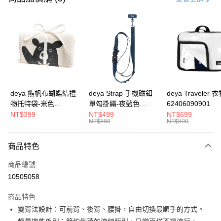
信用卡分期付款
3 期 0 利率 每期
NT$230
21家銀行
合作金庫商業銀行
第一商業銀行
超商取貨付款
華南商業銀行
彰化商業銀行
LINE Pay
上海商業儲蓄銀行
台北富邦商業銀行
國泰世華商業銀行
兆豐國際商業銀行
Apple Pay
臺灣中小企業銀行
台中商業銀行
deya 熊帆布蝴蝶結禮
deya Strap 手機磁釦
deya Traveler 
匯豐（台灣）商業銀行
華泰商業銀行
物托特袋-米色
單勾掛繩-夜藍色
62406090901
街口支付
聯邦商業銀行
遠東國際商業銀行
22020409
62611105501
NT$399
NT$499
NT$699
元大商業銀行
永豐商業銀行
NT$880
NT$800
悠遊付
玉山商業銀行
星展（台灣）商業銀行
台新國際商業銀行
中國信託商業銀行
全盈+PAY
商品特色
台灣樂天信用卡公司
AFTEE先享後付
商品編號
相關說明
10505058
【關於「AFTEE先享後付」】
ATM付款
AFTEE先享後付是「在收到商品之後才付款」的支付方式。 讓您購物簡單
商品特色
便利好安心！
雙背法設計：可前背、後背、腰掛，自由切換最順手的方式。
１．簡單：不需註冊會員、不需綁卡、不需儲值。
運送方式
２．便利：只要手機號碼，簡訊認證，即可結帳。