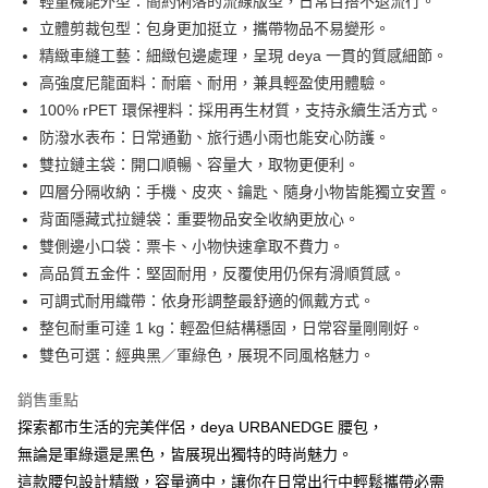
輕量機能外型：簡約俐落的流線版型，日常百搭不退流行。
３．安心：先確認商品／服務後，再付款。
【全家】取貨付款
立體剪裁包型：包身更加挺立，攜帶物品不易變形。
每筆NT$90，滿NT$990(含以上)免運費
【「AFTEE先享後付」結帳流程】
精緻車縫工藝：細緻包邊處理，呈現 deya 一貫的質感細節。
１．於結帳方式選擇「AFTEE先享後付」後，將跳轉至「AFTEE先享後付」
高強度尼龍面料：耐磨、耐用，兼具輕盈使用體驗。
【7-11】取貨付款
結帳頁面，進行簡訊認證並確認金額後，即可完成結帳。
100% rPET 環保裡料：採用再生材質，支持永續生活方式。
２．訂單成立數日內，您將收到繳費通知簡訊。
每筆NT$90，滿NT$990(含以上)免運費
３．收到繳費通知簡訊後14天內，點擊此簡訊中的連結，可透過四大超商／
防潑水表布：日常通勤、旅行遇小雨也能安心防護。
ATM／網路銀行／等多元方式進行付款，方視為交易完成。
【宅配】
雙拉鏈主袋：開口順暢、容量大，取物更便利。
※ 請注意：結帳手續完成當下不需立刻繳費，但若您需要取消訂單，請聯絡
每筆NT$90，滿NT$490(含以上)免運費
購買商品的店家。未經商家同意取消之訂單仍視為有效，需透過AFTEE先享
四層分隔收納：手機、皮夾、鑰匙、隨身小物皆能獨立安置。
後付繳納相關費用。
背面隱藏式拉鏈袋：重要物品安全收納更放心。
【郵寄】離島／外島
※ 交易是否成功請以「AFTEE先享後付 」之結帳頁面顯示為準，若有關於
雙側邊小口袋：票卡、小物快速拿取不費力。
是否繳費成功／繳費後需取消欲退款等相關疑問，請聯繫「AFTEE先享後付
每筆NT$150，滿NT$990(含以上)免運費
客戶支援中心」
https://netprotections.freshdesk.com/support/home
高品質五金件：堅固耐用，反覆使用仍保有滑順質感。
可調式耐用織帶：依身形調整最舒適的佩戴方式。
【注意事項】
整包耐重可達 1 kg：輕盈但結構穩固，日常容量剛剛好。
１．透過由恩沛科技股份有限公司提供之「AFTEE先享後付」服務完成之交
易，需依本服務之必要範圍內提供個人資料，並將交易相關給付款項請求債
雙色可選：經典黑／軍綠色，展現不同風格魅力。
權轉讓予恩沛科技股份有限公司。
２．關於個人資料處理事宜，請瀏覽以下網址：
銷售重點
https://aftee.tw/terms/#terms3
３．未成年的使用者請事先徵得法定代理人或監護人之同意方可使用
探索都市生活的完美伴侶，deya URBANEDGE 腰包，
「AFTEE先享後付」，若未經同意申辦者引起之損失，本公司不負相關責
無論是軍綠還是黑色，皆展現出獨特的時尚魅力。
任。
這款腰包設計精緻，容量適中，讓你在日常出行中輕鬆攜帶必需
４．使用「AFTEE先享後付」時，將依據個別帳號之用戶狀況，依本公司即