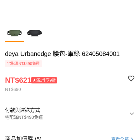
deya Urbanedge 腰包-軍綠 62405084001
宅配滿NT$490免運
NT$621
★滿1件享9折
NT$690
付款與運送方式
宅配滿NT$490免運
付款方式
信用卡一次付款
商品加價購 (5)
查看全部