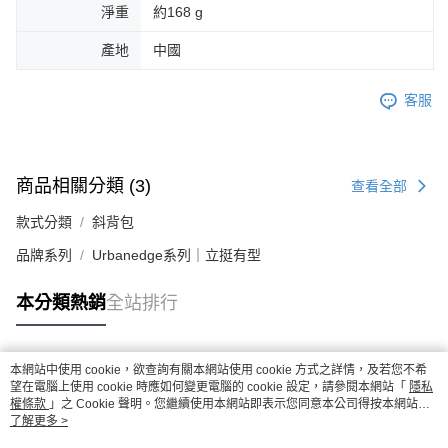
淨重
約168 g
產地
中國
客服
商品相關分類 (3)
查看全部
款式分類
斜背包
品牌系列
Urbanedge系列｜立挺有型
本分類熱銷
全站排行
本網站中使用 cookie，欲查詢有關本網站使用 cookie 方式之詳情，及若您不希
熱門標籤
望在電腦上使用 cookie 時應如何變更電腦的 cookie 設定，請參閱本網站「
隱私
權條款
」之 Cookie 聲明。您繼續使用本網站即表示您同意本公司得按本網站使
用條款之 Cookie 聲明使用 cookie。
了解更多 >