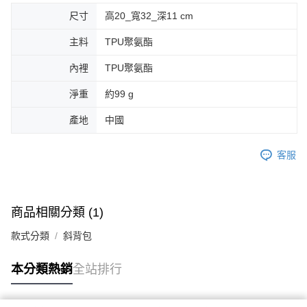
尺寸
高20_寬32_深11 cm
主料
TPU聚氨酯
內裡
TPU聚氨酯
淨重
約99 g
產地
中國
客服
商品相關分類 (1)
款式分類
斜背包
本分類熱銷
全站排行