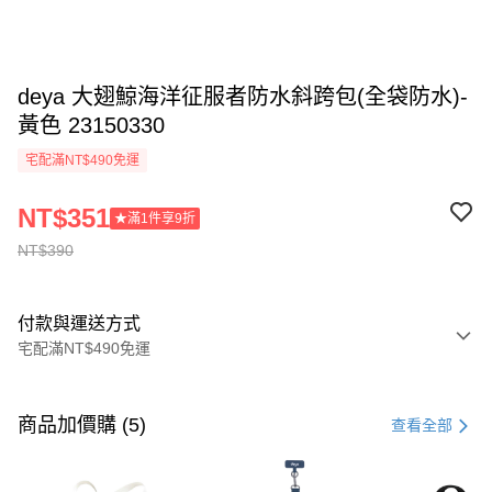
deya 大翅鯨海洋征服者防水斜跨包(全袋防水)-
黃色 23150330
宅配滿NT$490免運
NT$351
★滿1件享9折
NT$390
付款與運送方式
宅配滿NT$490免運
付款方式
信用卡一次付款
商品加價購 (5)
查看全部
信用卡分期付款