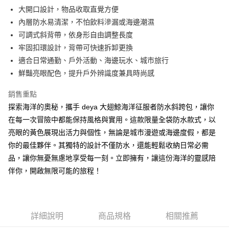
１．於結帳方式選擇「AFTEE先享後付」後，將跳轉至「AFTEE先享後付」
大開口設計，物品收取直覺方便
【7-11】取貨付款
結帳頁面，進行簡訊認證並確認金額後，即可完成結帳。
內層防水易清潔，不怕飲料滲漏或海邊潮濕
２．訂單成立數日內，您將收到繳費通知簡訊。
每筆NT$90，滿NT$990(含以上)免運費
３．收到繳費通知簡訊後14天內，點擊此簡訊中的連結，可透過四大超商／
可調式斜背帶，依身形自由調整長度
ATM／網路銀行／等多元方式進行付款，方視為交易完成。
【宅配】
牢固扣環設計，背帶可快速拆卸更換
※ 請注意：結帳手續完成當下不需立刻繳費，但若您需要取消訂單，請聯絡
每筆NT$90，滿NT$490(含以上)免運費
購買商品的店家。未經商家同意取消之訂單仍視為有效，需透過AFTEE先享
適合日常通勤、戶外活動、海邊玩水、城市旅行
後付繳納相關費用。
鮮豔亮眼配色，提升戶外辨識度兼具時尚感
【郵寄】離島／外島
※ 交易是否成功請以「AFTEE先享後付 」之結帳頁面顯示為準，若有關於
是否繳費成功／繳費後需取消欲退款等相關疑問，請聯繫「AFTEE先享後付
每筆NT$150，滿NT$990(含以上)免運費
銷售重點
客戶支援中心」
https://netprotections.freshdesk.com/support/home
探索海洋的奧秘，攜手 deya 大翅鯨海洋征服者防水斜跨包，讓你
【注意事項】
在每一次冒險中都能保持風格與實用。這款限量全袋防水款式，以
１．透過由恩沛科技股份有限公司提供之「AFTEE先享後付」服務完成之交
亮眼的黃色展現出活力與個性，無論是城市漫遊或海邊度假，都是
易，需依本服務之必要範圍內提供個人資料，並將交易相關給付款項請求債
權轉讓予恩沛科技股份有限公司。
你的最佳夥伴。其獨特的設計不僅防水，還能輕鬆收納日常必需
２．關於個人資料處理事宜，請瀏覽以下網址：
品，讓你無憂無慮地享受每一刻。立即擁有，讓這份海洋的靈感陪
https://aftee.tw/terms/#terms3
３．未成年的使用者請事先徵得法定代理人或監護人之同意方可使用
伴你，開啟無限可能的旅程！
「AFTEE先享後付」，若未經同意申辦者引起之損失，本公司不負相關責
任。
４．使用「AFTEE先享後付」時，將依據個別帳號之用戶狀況，依本公司即
時審查核予不同之上限額度；若仍有額度不足之情形，本公司將視審查結果
詳細說明
商品規格
相關推薦
請求用戶進行身份認證。
５．嚴禁一人註冊多個帳號或使用他人資訊註冊。若發現惡意使用之情形，