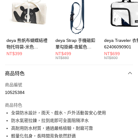
3 期 0 利率 每期
NT$130
21家銀行
合作金庫商業銀行
第一商業銀行
超商取貨付款
華南商業銀行
彰化商業銀行
LINE Pay
上海商業儲蓄銀行
台北富邦商業銀行
國泰世華商業銀行
兆豐國際商業銀行
Apple Pay
臺灣中小企業銀行
台中商業銀行
deya 熊帆布蝴蝶結禮
deya Strap 手機磁釦
deya Traveler 
匯豐（台灣）商業銀行
華泰商業銀行
物托特袋-米色
單勾掛繩-夜藍色
62406090901
街口支付
聯邦商業銀行
遠東國際商業銀行
22020409
62611105501
NT$399
NT$499
NT$699
元大商業銀行
永豐商業銀行
NT$880
NT$800
悠遊付
玉山商業銀行
星展（台灣）商業銀行
台新國際商業銀行
中國信託商業銀行
全盈+PAY
商品特色
台灣樂天信用卡公司
AFTEE先享後付
商品編號
相關說明
10525384
【關於「AFTEE先享後付」】
ATM付款
AFTEE先享後付是「在收到商品之後才付款」的支付方式。 讓您購物簡單
商品特色
便利好安心！
全袋防水設計，雨天、戲水、戶外活動皆安心使用
１．簡單：不需註冊會員、不需綁卡、不需儲值。
運送方式
２．便利：只要手機號碼，簡訊認證，即可結帳。
防水氣密拉鍊，拉到底即可全面阻隔滲水
３．安心：先確認商品／服務後，再付款。
【全家】取貨付款
高耐用防水材質，通過嚴格檢驗，耐磨可靠
每筆NT$90，滿NT$990(含以上)免運費
【「AFTEE先享後付」結帳流程】
輕量化包身，長時間背負依然舒適