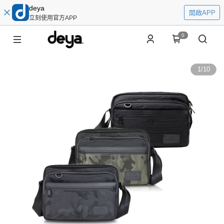
deya
開啟APP
立刻使用官方APP
0
1
/
10