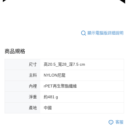
顯示電腦版詳細說明
商品規格
尺寸
高20.5_寬28_深7.5 cm
主料
NYLON尼龍
內裡
rPET再生聚酯纖維
淨重
約481 g
產地
中國
客服