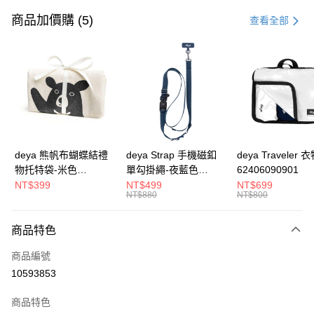
信用卡一次付款
商品加價購 (5)
查看全部
信用卡分期付款
3 期 0 利率 每期
NT$960
21家銀行
合作金庫商業銀行
第一商業銀行
超商取貨付款
華南商業銀行
彰化商業銀行
LINE Pay
上海商業儲蓄銀行
台北富邦商業銀行
國泰世華商業銀行
兆豐國際商業銀行
Apple Pay
臺灣中小企業銀行
台中商業銀行
deya 熊帆布蝴蝶結禮
deya Strap 手機磁釦
deya Traveler 
匯豐（台灣）商業銀行
華泰商業銀行
物托特袋-米色
單勾掛繩-夜藍色
62406090901
街口支付
聯邦商業銀行
遠東國際商業銀行
22020409
62611105501
NT$399
NT$499
NT$699
元大商業銀行
永豐商業銀行
NT$880
NT$800
悠遊付
玉山商業銀行
星展（台灣）商業銀行
台新國際商業銀行
中國信託商業銀行
全盈+PAY
商品特色
台灣樂天信用卡公司
AFTEE先享後付
商品編號
相關說明
10593853
【關於「AFTEE先享後付」】
ATM付款
AFTEE先享後付是「在收到商品之後才付款」的支付方式。 讓您購物簡單
商品特色
便利好安心！