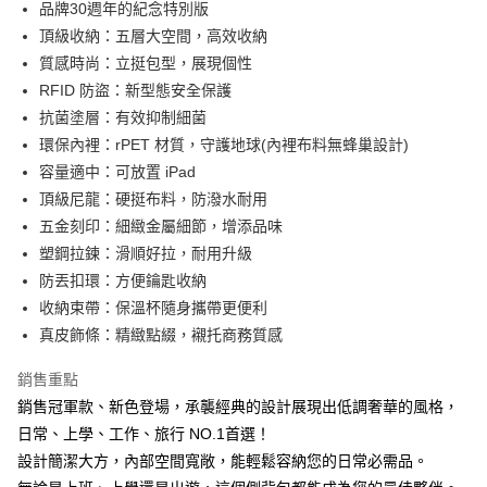
品牌30週年的紀念特別版
１．簡單：不需註冊會員、不需綁卡、不需儲值。
運送方式
２．便利：只要手機號碼，簡訊認證，即可結帳。
頂級收納：五層大空間，高效收納
３．安心：先確認商品／服務後，再付款。
【全家】取貨付款
質感時尚：立挺包型，展現個性
每筆NT$90，滿NT$990(含以上)免運費
【「AFTEE先享後付」結帳流程】
RFID 防盜：新型態安全保護
１．於結帳方式選擇「AFTEE先享後付」後，將跳轉至「AFTEE先享後付」
抗菌塗層：有效抑制細菌
【7-11】取貨付款
結帳頁面，進行簡訊認證並確認金額後，即可完成結帳。
環保內裡：rPET 材質，守護地球(內裡布料無蜂巢設計)
２．訂單成立數日內，您將收到繳費通知簡訊。
每筆NT$90，滿NT$990(含以上)免運費
３．收到繳費通知簡訊後14天內，點擊此簡訊中的連結，可透過四大超商／
容量適中：可放置 iPad
ATM／網路銀行／等多元方式進行付款，方視為交易完成。
【宅配】
頂級尼龍：硬挺布料，防潑水耐用
※ 請注意：結帳手續完成當下不需立刻繳費，但若您需要取消訂單，請聯絡
每筆NT$90，滿NT$490(含以上)免運費
購買商品的店家。未經商家同意取消之訂單仍視為有效，需透過AFTEE先享
五金刻印：細緻金屬細節，增添品味
後付繳納相關費用。
塑鋼拉鍊：滑順好拉，耐用升級
※ 交易是否成功請以「AFTEE先享後付 」之結帳頁面顯示為準，若有關於
防丟扣環：方便鑰匙收納
是否繳費成功／繳費後需取消欲退款等相關疑問，請聯繫「AFTEE先享後付
客戶支援中心」
https://netprotections.freshdesk.com/support/home
收納束帶：保溫杯隨身攜帶更便利
真皮飾條：精緻點綴，襯托商務質感
【注意事項】
１．透過由恩沛科技股份有限公司提供之「AFTEE先享後付」服務完成之交
銷售重點
易，需依本服務之必要範圍內提供個人資料，並將交易相關給付款項請求債
權轉讓予恩沛科技股份有限公司。
銷售冠軍款、新色登場，承襲經典的設計展現出低調奢華的風格，
２．關於個人資料處理事宜，請瀏覽以下網址：
日常、上學、工作、旅行 NO.1首選！
https://aftee.tw/terms/#terms3
３．未成年的使用者請事先徵得法定代理人或監護人之同意方可使用
設計簡潔大方，內部空間寬敞，能輕鬆容納您的日常必需品。
「AFTEE先享後付」，若未經同意申辦者引起之損失，本公司不負相關責