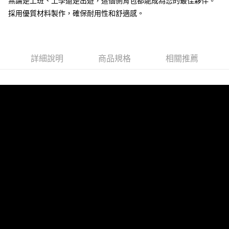
無論是上班、上學還是出遊，這個側背包都能成為您的最佳夥伴。
任。
採用優質材料製作，確保耐用性和舒適感。
４．使用「AFTEE先享後付」時，將依據個別帳號之用戶狀況，依本公司即
時審查核予不同之上限額度；若仍有額度不足之情形，本公司將視審查結果
請求用戶進行身份認證。
５．嚴禁一人註冊多個帳號或使用他人資訊註冊。若發現惡意使用之情形，
恩沛科技股份有限公司將有權停止該用戶之使用額度並採取法律行動。
詳細說明
商品規格
相關推薦