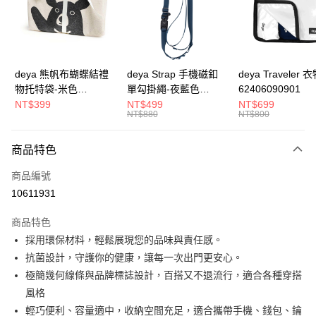
合作金庫商業銀行
第一商業銀行
超商取貨付款
華南商業銀行
彰化商業銀行
LINE Pay
上海商業儲蓄銀行
台北富邦商業銀行
國泰世華商業銀行
兆豐國際商業銀行
Apple Pay
臺灣中小企業銀行
台中商業銀行
deya 熊帆布蝴蝶結禮
deya Strap 手機磁釦
deya Traveler 
匯豐（台灣）商業銀行
華泰商業銀行
物托特袋-米色
單勾掛繩-夜藍色
62406090901
街口支付
聯邦商業銀行
遠東國際商業銀行
22020409
62611105501
NT$399
NT$499
NT$699
元大商業銀行
永豐商業銀行
NT$880
NT$800
悠遊付
玉山商業銀行
星展（台灣）商業銀行
台新國際商業銀行
中國信託商業銀行
全盈+PAY
商品特色
台灣樂天信用卡公司
AFTEE先享後付
商品編號
相關說明
10611931
【關於「AFTEE先享後付」】
ATM付款
AFTEE先享後付是「在收到商品之後才付款」的支付方式。 讓您購物簡單
商品特色
便利好安心！
採用環保材料，輕鬆展現您的品味與責任感。
１．簡單：不需註冊會員、不需綁卡、不需儲值。
運送方式
２．便利：只要手機號碼，簡訊認證，即可結帳。
抗菌設計，守護你的健康，讓每一次出門更安心。
３．安心：先確認商品／服務後，再付款。
【全家】取貨付款
極簡幾何線條與品牌標誌設計，百搭又不退流行，適合各種穿搭
每筆NT$90，滿NT$990(含以上)免運費
【「AFTEE先享後付」結帳流程】
風格
１．於結帳方式選擇「AFTEE先享後付」後，將跳轉至「AFTEE先享後付」
輕巧便利、容量適中，收納空間充足，適合攜帶手機、錢包、鑰
【7-11】取貨付款