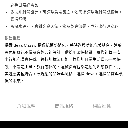
結帳頁面，進行簡訊認證並確認金額後，即可完成結帳。
匙等日常必需品
２．訂單成立數日內，您將收到繳費通知簡訊。
每筆NT$90，滿NT$990(含以上)免運費
３．收到繳費通知簡訊後14天內，點擊此簡訊中的連結，可透過四大超商／
多功能斜背設計，可調整肩帶長度，依需求調整為斜背或腰包，
ATM／網路銀行／等多元方式進行付款，方視為交易完成。
【宅配】
靈活舒適
※ 請注意：結帳手續完成當下不需立刻繳費，但若您需要取消訂單，請聯絡
每筆NT$90，滿NT$490(含以上)免運費
購買商品的店家。未經商家同意取消之訂單仍視為有效，需透過AFTEE先享
防潑水設計，應對突發天氣，物品乾爽無憂，戶外出行更安心
後付繳納相關費用。
【郵寄】離島／外島
※ 交易是否成功請以「AFTEE先享後付 」之結帳頁面顯示為準，若有關於
銷售重點
是否繳費成功／繳費後需取消欲退款等相關疑問，請聯繫「AFTEE先享後付
每筆NT$150，滿NT$990(含以上)免運費
探索 deya Classic 環保抗菌斜背包，將時尚與功能完美結合。這款
客戶支援中心」
https://netprotections.freshdesk.com/support/home
黑色斜背包不僅擁有經典的設計，還採用環保材質，讓您的每一次
【注意事項】
出行都充滿責任感。獨特的抗菌功能，為您的日常生活增添一層保
１．透過由恩沛科技股份有限公司提供之「AFTEE先享後付」服務完成之交
護。不論是上班、旅行或休閒，這款斜背包都是您的理想夥伴，完
易，需依本服務之必要範圍內提供個人資料，並將交易相關給付款項請求債
權轉讓予恩沛科技股份有限公司。
美適應各種場合，展現您的品味與風格。選擇 deya，選擇品質與環
２．關於個人資料處理事宜，請瀏覽以下網址：
保的未來。
https://aftee.tw/terms/#terms3
３．未成年的使用者請事先徵得法定代理人或監護人之同意方可使用
「AFTEE先享後付」，若未經同意申辦者引起之損失，本公司不負相關責
任。
４．使用「AFTEE先享後付」時，將依據個別帳號之用戶狀況，依本公司即
詳細說明
商品規格
相關推薦
時審查核予不同之上限額度；若仍有額度不足之情形，本公司將視審查結果
請求用戶進行身份認證。
５．嚴禁一人註冊多個帳號或使用他人資訊註冊。若發現惡意使用之情形，
恩沛科技股份有限公司將有權停止該用戶之使用額度並採取法律行動。