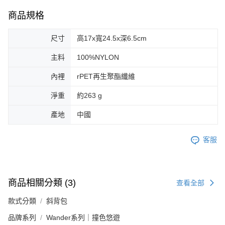
商品規格
尺寸
高17x寬24.5x深6.5cm
主料
100%NYLON
內裡
rPET再生聚酯纖維
淨重
約263 g
產地
中國
客服
商品相關分類 (3)
查看全部
款式分類
斜背包
品牌系列
Wander系列｜撞色悠遊