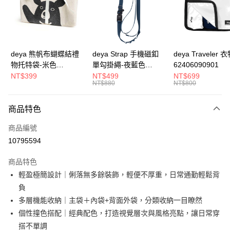
合作金庫商業銀行
第一商業銀行
超商取貨付款
華南商業銀行
彰化商業銀行
LINE Pay
上海商業儲蓄銀行
台北富邦商業銀行
國泰世華商業銀行
兆豐國際商業銀行
Apple Pay
臺灣中小企業銀行
台中商業銀行
deya 熊帆布蝴蝶結禮
deya Strap 手機磁釦
deya Traveler 
匯豐（台灣）商業銀行
華泰商業銀行
物托特袋-米色
單勾掛繩-夜藍色
62406090901
街口支付
聯邦商業銀行
遠東國際商業銀行
22020409
62611105501
NT$399
NT$499
NT$699
元大商業銀行
永豐商業銀行
NT$880
NT$800
悠遊付
玉山商業銀行
星展（台灣）商業銀行
台新國際商業銀行
中國信託商業銀行
全盈+PAY
商品特色
台灣樂天信用卡公司
AFTEE先享後付
商品編號
相關說明
10795594
【關於「AFTEE先享後付」】
ATM付款
AFTEE先享後付是「在收到商品之後才付款」的支付方式。 讓您購物簡單
商品特色
便利好安心！
輕盈極簡設計｜俐落無多餘裝飾，輕便不厚重，日常通勤輕鬆背
１．簡單：不需註冊會員、不需綁卡、不需儲值。
運送方式
２．便利：只要手機號碼，簡訊認證，即可結帳。
負
３．安心：先確認商品／服務後，再付款。
【全家】取貨付款
多層機能收納｜主袋＋內袋+背面外袋，分類收納一目瞭然
每筆NT$90，滿NT$990(含以上)免運費
【「AFTEE先享後付」結帳流程】
個性撞色搭配｜經典配色，打造視覺層次與風格亮點，讓日常穿
１．於結帳方式選擇「AFTEE先享後付」後，將跳轉至「AFTEE先享後付」
搭不單調
【7-11】取貨付款