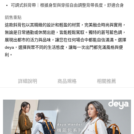
結帳頁面，進行簡訊認證並確認金額後，即可完成結帳。
可調式斜背帶｜根據身型與穿搭自由調整背帶長度，舒適合身
２．訂單成立數日內，您將收到繳費通知簡訊。
每筆NT$90，滿NT$990(含以上)免運費
３．收到繳費通知簡訊後14天內，點擊此簡訊中的連結，可透過四大超商／
ATM／網路銀行／等多元方式進行付款，方視為交易完成。
銷售重點
【宅配】
※ 請注意：結帳手續完成當下不需立刻繳費，但若您需要取消訂單，請聯絡
這款斜背包以其精緻的設計和輕盈的材質，完美融合時尚與實用，
每筆NT$90，滿NT$490(含以上)免運費
購買商品的店家。未經商家同意取消之訂單仍視為有效，需透過AFTEE先享
無論是日常通勤或休閒出遊，皆能輕鬆駕馭。獨特的蒼芎藍色調，
後付繳納相關費用。
※ 交易是否成功請以「AFTEE先享後付 」之結帳頁面顯示為準，若有關於
展現出都市的活力與品味，讓您在任何場合中都能自信滿滿。選擇
是否繳費成功／繳費後需取消欲退款等相關疑問，請聯繫「AFTEE先享後付
deya，選擇與眾不同的生活態度，讓每一次出門都充滿風格與便
客戶支援中心」
https://netprotections.freshdesk.com/support/home
利。
【注意事項】
１．透過由恩沛科技股份有限公司提供之「AFTEE先享後付」服務完成之交
易，需依本服務之必要範圍內提供個人資料，並將交易相關給付款項請求債
權轉讓予恩沛科技股份有限公司。
詳細說明
商品規格
相關推薦
２．關於個人資料處理事宜，請瀏覽以下網址：
https://aftee.tw/terms/#terms3
３．未成年的使用者請事先徵得法定代理人或監護人之同意方可使用
「AFTEE先享後付」，若未經同意申辦者引起之損失，本公司不負相關責
任。
４．使用「AFTEE先享後付」時，將依據個別帳號之用戶狀況，依本公司即
時審查核予不同之上限額度；若仍有額度不足之情形，本公司將視審查結果
請求用戶進行身份認證。
５．嚴禁一人註冊多個帳號或使用他人資訊註冊。若發現惡意使用之情形，
恩沛科技股份有限公司將有權停止該用戶之使用額度並採取法律行動。