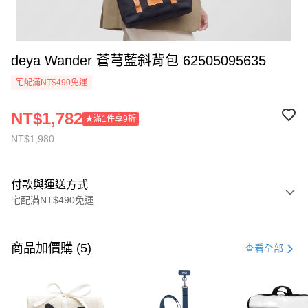
deya Wander 蒼芎藍斜背包 62505095635
宅配滿NT$490免運
NT$1,782
★滿1件享9折
NT$1,980
付款與運送方式
宅配滿NT$490免運
付款方式
信用卡一次付款
商品加價購 (5)
查看全部
信用卡分期付款
3 期 0 利率 每期
NT$660
21家銀行