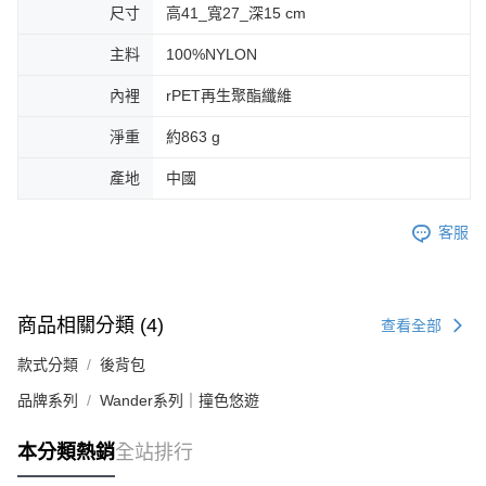
尺寸
高41_寬27_深15 cm
主料
100%NYLON
內裡
rPET再生聚酯纖維
淨重
約863 g
產地
中國
客服
商品相關分類 (4)
查看全部
款式分類
後背包
品牌系列
Wander系列｜撞色悠遊
本分類熱銷
全站排行