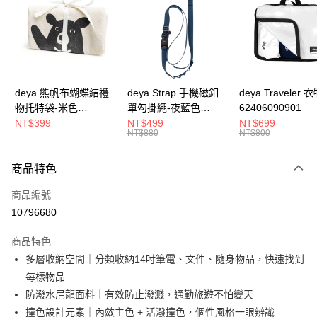
3 期 0 利率 每期
NT$1,660
21家銀行
合作金庫商業銀行
第一商業銀行
LINE Pay
華南商業銀行
彰化商業銀行
Apple Pay
上海商業儲蓄銀行
台北富邦商業銀行
國泰世華商業銀行
兆豐國際商業銀行
街口支付
臺灣中小企業銀行
台中商業銀行
deya 熊帆布蝴蝶結禮
deya Strap 手機磁釦
deya Traveler 
匯豐（台灣）商業銀行
華泰商業銀行
物托特袋-米色
單勾掛繩-夜藍色
62406090901
悠遊付
聯邦商業銀行
遠東國際商業銀行
22020409
62611105501
NT$399
NT$499
NT$699
元大商業銀行
永豐商業銀行
NT$880
NT$800
全盈+PAY
玉山商業銀行
星展（台灣）商業銀行
台新國際商業銀行
中國信託商業銀行
AFTEE先享後付
商品特色
台灣樂天信用卡公司
相關說明
商品編號
【關於「AFTEE先享後付」】
ATM付款
AFTEE先享後付是「在收到商品之後才付款」的支付方式。 讓您購物簡單
10796680
便利好安心！
１．簡單：不需註冊會員、不需綁卡、不需儲值。
運送方式
商品特色
２．便利：只要手機號碼，簡訊認證，即可結帳。
多層收納空間｜分類收納14吋筆電、文件、隨身物品，快速找到
３．安心：先確認商品／服務後，再付款。
【宅配】
每樣物品
每筆NT$90，滿NT$490(含以上)免運費
【「AFTEE先享後付」結帳流程】
防潑水尼龍面料｜有效防止潑濺，通勤旅遊不怕變天
１．於結帳方式選擇「AFTEE先享後付」後，將跳轉至「AFTEE先享後付」
結帳頁面，進行簡訊認證並確認金額後，即可完成結帳。
撞色設計元素｜內斂主色 + 活潑撞色，個性風格一眼辨識