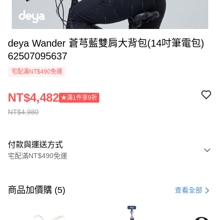
deya Wander 蒼芎藍雙肩大背包(14吋筆電包)
62507095637
宅配滿NT$490免運
NT$4,482
★滿1件享9折
NT$4,980
付款與運送方式
宅配滿NT$490免運
付款方式
信用卡一次付款
商品加價購 (5)
查看全部
信用卡分期付款