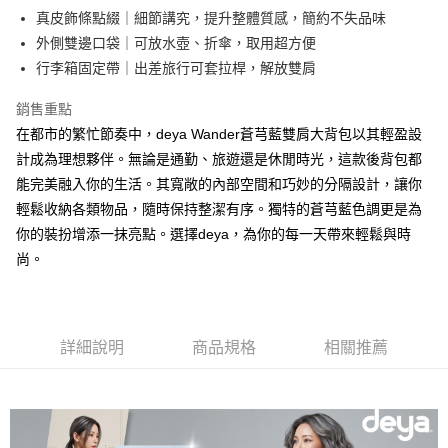
２．訂單成立數日內，您將收到繳費通知簡訊。
真皮飾條點綴｜細節講究，提升整體質感，簡約不失品味
３．收到繳費通知簡訊後14天內，點擊此簡訊中的連結，可透過四大超商／
外側雙邊口袋｜可放水壺、折傘，取用超方便
ATM／網路銀行／等多元方式進行付款，方視為交易完成。
※ 請注意：結帳手續完成當下不需立刻繳費，但若您需要取消訂單，請聯絡
行李箱固定帶｜出差旅行可套拉桿，解放雙肩
購買商品的店家。未經商家同意取消之訂單仍視為有效，需透過AFTEE先享
後付繳納相關費用。
銷售重點
※ 交易是否成功請以「AFTEE先享後付 」之結帳頁面顯示為準，若有關於
在都市的繁忙節奏中，deya Wander蒼芎藍雙肩大背包以其輕盈設
是否繳費成功／繳費後需取消欲退款等相關疑問，請聯繫「AFTEE先享後付
客戶支援中心」
https://netprotections.freshdesk.com/support/home
計成為理想夥伴。無論是通勤、旅遊還是休閒時光，這款後背包都
能完美融入你的生活。其寬敞的內部空間和巧妙的分隔設計，讓你
【注意事項】
１．透過由恩沛科技股份有限公司提供之「AFTEE先享後付」服務完成之交
輕鬆收納各類物品，隨時保持整潔有序。獨特的蒼芎藍色調更是為
易，需依本服務之必要範圍內提供個人資料，並將交易相關給付款項請求債
你的裝扮增添一抹亮點。選擇deya，為你的每一天帶來輕鬆與時
權轉讓予恩沛科技股份有限公司。
尚。
２．關於個人資料處理事宜，請瀏覽以下網址：
https://aftee.tw/terms/#terms3
３．未成年的使用者請事先徵得法定代理人或監護人之同意方可使用
「AFTEE先享後付」，若未經同意申辦者引起之損失，本公司不負相關責
任。
詳細說明
商品規格
相關推薦
４．使用「AFTEE先享後付」時，將依據個別帳號之用戶狀況，依本公司即
時審查核予不同之上限額度；若仍有額度不足之情形，本公司將視審查結果
請求用戶進行身份認證。
５．嚴禁一人註冊多個帳號或使用他人資訊註冊。若發現惡意使用之情形，
恩沛科技股份有限公司將有權停止該用戶之使用額度並採取法律行動。