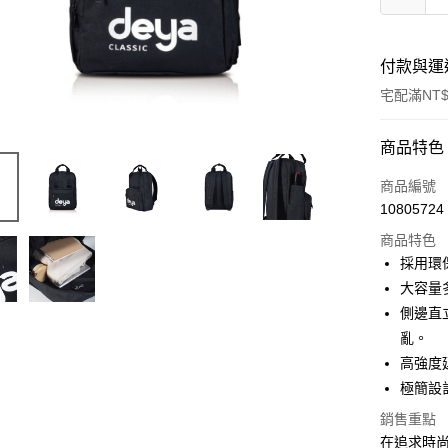
付款與運
宅配滿NT$
付款方式
商品特色
信用卡一
商品編號
10805724
信用卡分
商品特色
3 期 
採用環
合作金
大容量
LINE Pay
華南商
側邊直
Apple Pay
上海商
亂。
國泰世
高強度
街口支付
臺灣中
極簡設
匯豐（
悠遊付
聯邦商
銷售重點
元大商
全盈+PAY
在追求時尚