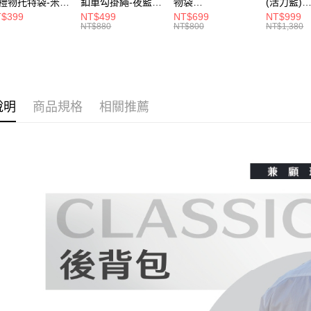
１．透過由
禮物托特袋-米色
釦單勾掛繩-夜藍色
物袋
(活力藍)
交易，需
020409
62611105501
62406090901
-6250708
$399
NT$499
NT$699
NT$999
求債權轉
NT$880
NT$800
NT$1,380
２．關於
https://aft
３．未成
「AFTE
任。
４．使用「
說明
商品規格
相關推薦
即時審查
結果請求
５．嚴禁
形，恩沛
動。