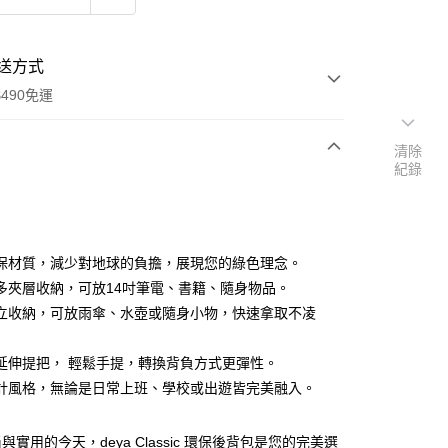
送方式
490免運
清除
紀錄
次付款
期付款
0 利率 每期
NT$560
21家銀行
保材質，減少對地球的負擔，展現您的綠色理念。
庫商業銀行
第一商業銀行
多夾層收納，可放14吋筆電、書籍、隨身物品。
業銀行
彰化商業銀行
立收納，可放雨傘、水壺或隨身小物，快速拿取不凌
業儲蓄銀行
台北富邦商業銀行
華商業銀行
兆豐國際商業銀行
延伸提把， 輕鬆手提，轉換背負方式更彈性。
小企業銀行
台中商業銀行
計風格，無論是日常上班、學校或出遊皆完美融入。
台灣）商業銀行
華泰商業銀行
業銀行
遠東國際商業銀行
業銀行
永豐商業銀行
與實用的今天，deya Classic 環保後背包是您的完美選