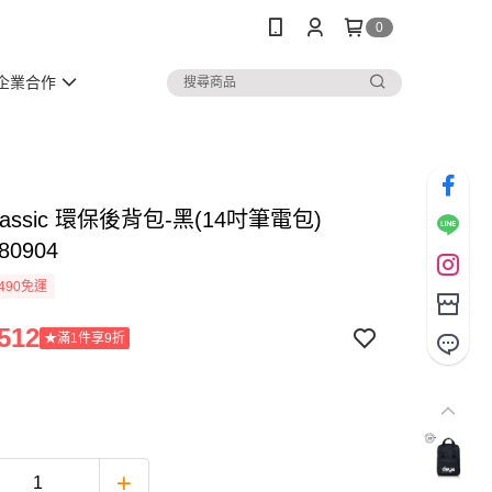
0
企業合作
Classic 環保後背包-黑(14吋筆電包)
80904
490免運
512
★滿1件享9折