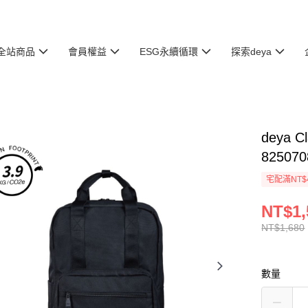
全站商品
會員權益
ESG永續循環
探索deya
deya 
825070
宅配滿NT$
NT$1,
NT$1,680
數量