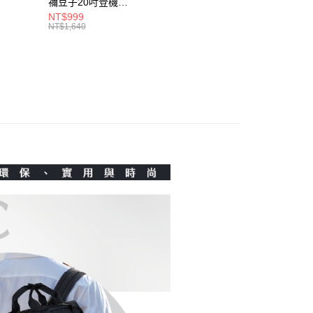
恩沛科技股份有限公司提供之「AFTEE先享後付」服務完成之
禰豆子20吋登機箱
依本服務之必要範圍內提供個人資料，並將交易相關給付款項請
5531
21300915
NT$999
讓予恩沛科技股份有限公司。
NT$1,640
個人資料處理事宜，請瀏覽以下網址：
ee.tw/terms/#terms3
年的使用者請事先徵得法定代理人或監護人之同意方可使用
E先享後付」，若未經同意申辦者引起之損失，本公司不負相關責
AFTEE先享後付」時，將依據個別帳號之用戶狀況，依本公司
核予不同之上限額度；若仍有額度不足之情形，本公司將視審查
用戶進行身份認證。
一人註冊多個帳號或使用他人資訊註冊。若發現惡意使用之情
科技股份有限公司將有權停止該用戶之使用額度並採取法律行