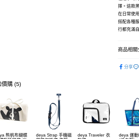
玉山商
擇。這款
台新國
AFTEE先
在日常使
台灣樂
相關說明
搭配各種服
【關於「A
ATM付款
AFTEE
行都充滿
便利好安
１．簡單
２．便利
運送方式
商品相關分
３．安心
【宅配】
【「AFT
【MIT】
每筆NT$9
１．於結帳
分享
款式分類
付」結帳
【郵寄】
２．訂單
品牌系列
價購 (5)
３．收到繳
每筆NT$1
／ATM／
款式分類
※ 請注意
絡購買商品
款式分類
先享後付
※ 交易是
是否繳費成
付客戶支
【注意事
eya 熊帆布蝴蝶
deya Strap 手機磁
deya Traveler 衣
deya 運