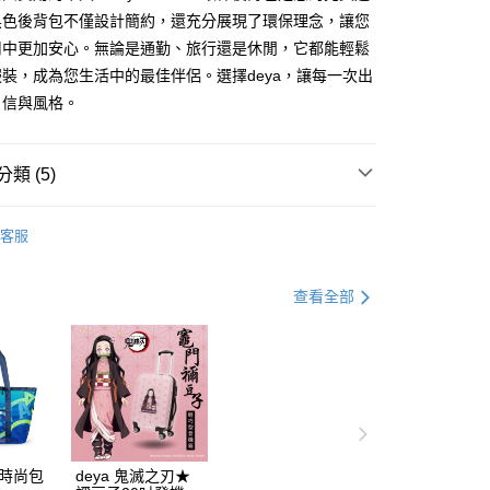
業銀行
星展（台灣）商業銀行
黑色後背包不僅設計簡約，還充分展現了環保理念，讓您
際商業銀行
中國信託商業銀行
享後付
用中更加安心。無論是通勤、旅行還是休閒，它都能輕鬆
天信用卡公司
裝，成為您生活中的最佳伴侶。選擇deya，讓每一次出
FTEE先享後付」】
先享後付是「在收到商品之後才付款」的支付方式。 讓您購物簡單
自信與風格。
心！
：不需註冊會員、不需綁卡、不需儲值。
：只要手機號碼，簡訊認證，即可結帳。
類 (5)
：先確認商品／服務後，再付款。
EE先享後付」結帳流程】
台灣製造
0，滿NT$490(含以上)免運費
方式選擇「AFTEE先享後付」後，將跳轉至「AFTEE先享後
客服
後背包
頁面，進行簡訊認證並確認金額後，即可完成結帳。
離島／外島
成立數日內，您將收到繳費通知簡訊。
低碳｜碳足跡認證 × 永續旅行
費通知簡訊後14天內，點擊此簡訊中的連結，可透過四大超商
查看全部
50，滿NT$990(含以上)免運費
網路銀行／等多元方式進行付款，方視為交易完成。
電腦包
：結帳手續完成當下不需立刻繳費，但若您需要取消訂單，請聯
的店家。未經商家同意取消之訂單仍視為有效，需透過AFTEE
男包
繳納相關費用。
否成功請以「AFTEE先享後付 」之結帳頁面顯示為準，若有關於
功／繳費後需取消欲退款等相關疑問，請聯繫「AFTEE先享後
援中心」
https://netprotections.freshdesk.com/support/home
項】
動時尚包
deya 鬼滅之刃★