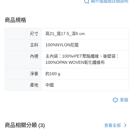
顯示電腦版詳細說明
商品規格
尺寸
高21_寬17.5_深6 cm
主料
100%NYLON尼龍
內裡
主內袋：100%rPET聚酯纖維、後壁袋：
100%OPAN WOVEN氧化纖維布
淨重
約160 g
產地
中國
客服
商品相關分類 (3)
查看全部