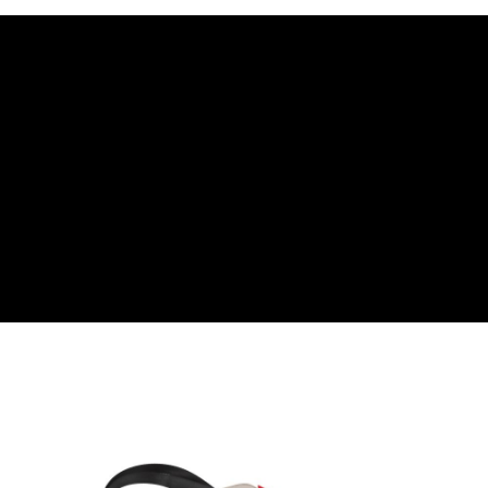
「AFTEE先享後付」，若未經同意申辦者引起之損失，本公司不負相關責
任。
４．使用「AFTEE先享後付」時，將依據個別帳號之用戶狀況，依本公司即
時審查核予不同之上限額度；若仍有額度不足之情形，本公司將視審查結果
請求用戶進行身份認證。
５．嚴禁一人註冊多個帳號或使用他人資訊註冊。若發現惡意使用之情形，
恩沛科技股份有限公司將有權停止該用戶之使用額度並採取法律行動。