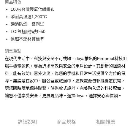
商品特色
便利好安心！
100%台灣製氧化纖維布
１．簡單：不需註冊會員、不需綁卡、不需儲值。
運送方式
２．便利：只要手機號碼，簡訊認證，即可結帳。
瞬耐高溫達1,200°C
３．安心：先確認商品／服務後，再付款。
【全家】取貨付款
通過防焰一級測試
每筆NT$90，滿NT$990(含以上)免運費
【「AFTEE先享後付」結帳流程】
LOI氧極限指數≥50
１．於結帳方式選擇「AFTEE先享後付」後，將跳轉至「AFTEE先享後付」
遠超不燃材質標準
【7-11】取貨付款
結帳頁面，進行簡訊認證並確認金額後，即可完成結帳。
２．訂單成立數日內，您將收到繳費通知簡訊。
每筆NT$90，滿NT$990(含以上)免運費
銷售重點
３．收到繳費通知簡訊後14天內，點擊此簡訊中的連結，可透過四大超商／
ATM／網路銀行／等多元方式進行付款，方視為交易完成。
在現代生活中，科技與安全不可或缺。deya推出的Fireproof科技阻
【宅配】
※ 請注意：結帳手續完成當下不需立刻繳費，但若您需要取消訂單，請聯絡
燃手機電源包，專為追求高效與安全的用戶設計。其創新的阻燃材
每筆NT$90，滿NT$490(含以上)免運費
購買商品的店家。未經商家同意取消之訂單仍視為有效，需透過AFTEE先享
料，能有效防止意外火災，為您的手機和日常生活提供全方位的保
後付繳納相關費用。
【郵寄】離島／外島
※ 交易是否成功請以「AFTEE先享後付 」之結帳頁面顯示為準，若有關於
障。無論是在家中、辦公室或旅途中，這款電源包都能穩定供電，
是否繳費成功／繳費後需取消欲退款等相關疑問，請聯繫「AFTEE先享後付
每筆NT$150，滿NT$990(含以上)免運費
讓您隨時隨地保持聯繫。時尚款式設計，完美融入您的科技配備，
客戶支援中心」
https://netprotections.freshdesk.com/support/home
讓您不僅享受安全，更展現品味。選擇deya，選擇安心與信賴。
【注意事項】
１．透過由恩沛科技股份有限公司提供之「AFTEE先享後付」服務完成之交
易，需依本服務之必要範圍內提供個人資料，並將交易相關給付款項請求債
權轉讓予恩沛科技股份有限公司。
詳細說明
商品規格
相關推薦
２．關於個人資料處理事宜，請瀏覽以下網址：
https://aftee.tw/terms/#terms3
３．未成年的使用者請事先徵得法定代理人或監護人之同意方可使用