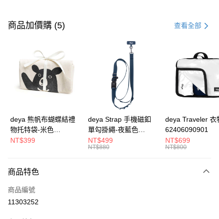
付款方式
信用卡一次付款
商品加價購 (5)
查看全部
信用卡分期付款
3 期 0 利率 每期
NT$526
21家銀行
合作金庫商業銀行
第一商業銀行
超商取貨付款
華南商業銀行
彰化商業銀行
LINE Pay
上海商業儲蓄銀行
台北富邦商業銀行
國泰世華商業銀行
兆豐國際商業銀行
Apple Pay
臺灣中小企業銀行
台中商業銀行
deya 熊帆布蝴蝶結禮
deya Strap 手機磁釦
deya Traveler 
匯豐（台灣）商業銀行
華泰商業銀行
物托特袋-米色
單勾掛繩-夜藍色
62406090901
街口支付
聯邦商業銀行
遠東國際商業銀行
22020409
62611105501
NT$399
NT$499
NT$699
元大商業銀行
永豐商業銀行
NT$880
NT$800
悠遊付
玉山商業銀行
星展（台灣）商業銀行
台新國際商業銀行
中國信託商業銀行
全盈+PAY
商品特色
台灣樂天信用卡公司
AFTEE先享後付
商品編號
相關說明
11303252
【關於「AFTEE先享後付」】
ATM付款
AFTEE先享後付是「在收到商品之後才付款」的支付方式。 讓您購物簡單