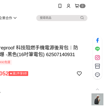
0
企業合作
 Fireproof 科技阻燃手機電源後背包︱防
 -黑色(16吋筆電包) 62507140931
490免運
052
★滿1件享9折
色