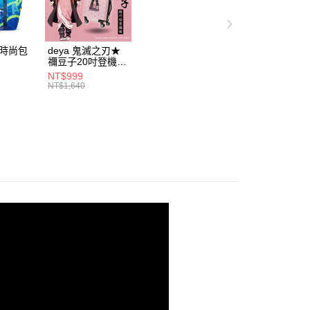
援中心」
https://netprotections.freshdesk.com/support/home
項】
恩沛科技股份有限公司提供之「AFTEE先享後付」服務完成之
動時尚包
deya 鬼滅之刃★
依本服務之必要範圍內提供個人資料，並將交易相關給付款項請
禰豆子20吋登機箱
讓予恩沛科技股份有限公司。
5531
21300915
NT$999
個人資料處理事宜，請瀏覽以下網址：
NT$1,640
ee.tw/terms/#terms3
年的使用者請事先徵得法定代理人或監護人之同意方可使用
E先享後付」，若未經同意申辦者引起之損失，本公司不負相關責
AFTEE先享後付」時，將依據個別帳號之用戶狀況，依本公司
核予不同之上限額度；若仍有額度不足之情形，本公司將視審查
用戶進行身份認證。
一人註冊多個帳號或使用他人資訊註冊。若發現惡意使用之情
科技股份有限公司將有權停止該用戶之使用額度並採取法律行