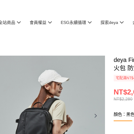
全站商品
會員權益
ESG永續循環
探索deya
deya
火包 防爆
宅配滿NT$
NT$2,
NT$2,280
顏色：黑