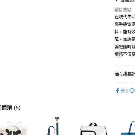
專屬1
匯豐（
悠遊付
聯邦商
銷售重點
元大商
全盈+PAY
在現代生活
玉山商
燃手機電
台新國
AFTEE先
料，能有
台灣樂
相關說明
障。無論
【關於「A
ATM付款
AFTEE
讓您隨時
便利好安
讓您不僅享
１．簡單
２．便利
運送方式
３．安心
商品相關分
【宅配】
【「AFT
每筆NT$9
１．於結帳
款式分類
付」結帳
分享
【郵寄】
２．訂單
品牌系列
３．收到繳
每筆NT$1
／ATM／
款式分類
價購 (5)
※ 請注意
款式分類
絡購買商品
先享後付
※ 交易是
是否繳費成