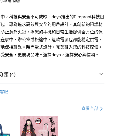
6吋筆電隔層
台灣）商業銀行
華泰商業銀行
業銀行
遠東國際商業銀行
業銀行
永豐商業銀行
中，科技與安全不可或缺。deya推出的Fireproof科技阻
業銀行
星展（台灣）商業銀行
源包，專為追求高效與安全的用戶設計。其創新的阻燃材
際商業銀行
中國信託商業銀行
享後付
效防止意外火災，為您的手機和日常生活提供全方位的保
天信用卡公司
是在家中、辦公室或旅途中，這款電源包都能穩定供電，
FTEE先享後付」】
先享後付是「在收到商品之後才付款」的支付方式。 讓您購物簡單
隨地保持聯繫。時尚款式設計，完美融入您的科技配備，
心！
受安全，更展現品味。選擇deya，選擇安心與信賴。
：不需註冊會員、不需綁卡、不需儲值。
：只要手機號碼，簡訊認證，即可結帳。
：先確認商品／服務後，再付款。
類 (4)
EE先享後付」結帳流程】
0，滿NT$490(含以上)免運費
方式選擇「AFTEE先享後付」後，將跳轉至「AFTEE先享後
後背包
頁面，進行簡訊認證並確認金額後，即可完成結帳。
客服
離島／外島
成立數日內，您將收到繳費通知簡訊。
Fireproof 科技阻燃手機電源包｜安全出行
費通知簡訊後14天內，點擊此簡訊中的連結，可透過四大超商
50，滿NT$990(含以上)免運費
網路銀行／等多元方式進行付款，方視為交易完成。
電腦包
查看全部
：結帳手續完成當下不需立刻繳費，但若您需要取消訂單，請聯
男包
的店家。未經商家同意取消之訂單仍視為有效，需透過AFTEE
繳納相關費用。
否成功請以「AFTEE先享後付 」之結帳頁面顯示為準，若有關於
功／繳費後需取消欲退款等相關疑問，請聯繫「AFTEE先享後