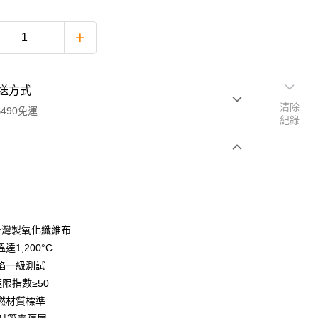
送方式
清除
490免運
紀錄
次付款
期付款
0 利率 每期
NT$760
21家銀行
%台灣製氧化纖維布
庫商業銀行
第一商業銀行
達1,200°C
業銀行
彰化商業銀行
焰一級測試
業儲蓄銀行
台北富邦商業銀行
極限指數≥50
華商業銀行
兆豐國際商業銀行
燃材質標準
小企業銀行
台中商業銀行