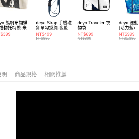
付客戶支
【注意事
１．透過由
eya 熊帆布蝴蝶
deya Strap 手機磁
deya Traveler 衣
deya 運
交易，需
禮物托特袋-米色
釦單勾掛繩-夜藍色
物袋
(活力藍)
求債權轉
020409
62611105501
62406090901
-6250708
$399
NT$499
NT$699
NT$999
２．關於
NT$880
NT$800
NT$1,380
https://aft
３．未成
「AFTE
任。
４．使用「
即時審查
說明
商品規格
相關推薦
結果請求
５．嚴禁
形，恩沛
動。