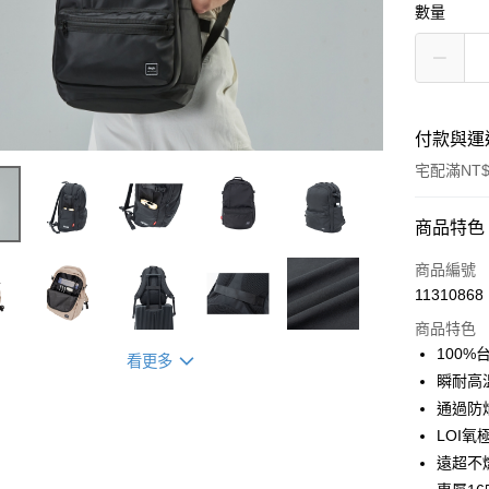
數量
付款與運
宅配滿NT$
付款方式
商品特色
信用卡一
商品編號
11310868
信用卡分
商品特色
3 期 
100
看更多
合作金
瞬耐高溫
LINE Pay
華南商
通過防
Apple Pay
上海商
LOI氧
國泰世
遠超不
街口支付
臺灣中