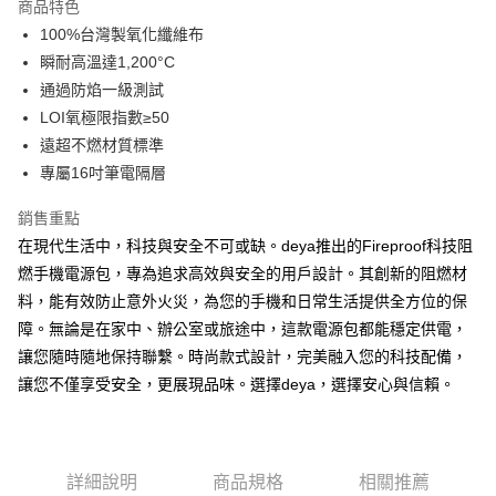
運送方式
商品特色
２．便利：只要手機號碼，簡訊認證，即可結帳。
100%台灣製氧化纖維布
３．安心：先確認商品／服務後，再付款。
【宅配】
瞬耐高溫達1,200°C
每筆NT$90，滿NT$490(含以上)免運費
【「AFTEE先享後付」結帳流程】
通過防焰一級測試
１．於結帳方式選擇「AFTEE先享後付」後，將跳轉至「AFTEE先享後付」
【郵寄】離島／外島
結帳頁面，進行簡訊認證並確認金額後，即可完成結帳。
LOI氧極限指數≥50
２．訂單成立數日內，您將收到繳費通知簡訊。
每筆NT$150，滿NT$990(含以上)免運費
遠超不燃材質標準
３．收到繳費通知簡訊後14天內，點擊此簡訊中的連結，可透過四大超商／
專屬16吋筆電隔層
ATM／網路銀行／等多元方式進行付款，方視為交易完成。
※ 請注意：結帳手續完成當下不需立刻繳費，但若您需要取消訂單，請聯絡
購買商品的店家。未經商家同意取消之訂單仍視為有效，需透過AFTEE先享
銷售重點
後付繳納相關費用。
在現代生活中，科技與安全不可或缺。deya推出的Fireproof科技阻
※ 交易是否成功請以「AFTEE先享後付 」之結帳頁面顯示為準，若有關於
燃手機電源包，專為追求高效與安全的用戶設計。其創新的阻燃材
是否繳費成功／繳費後需取消欲退款等相關疑問，請聯繫「AFTEE先享後付
客戶支援中心」
https://netprotections.freshdesk.com/support/home
料，能有效防止意外火災，為您的手機和日常生活提供全方位的保
障。無論是在家中、辦公室或旅途中，這款電源包都能穩定供電，
【注意事項】
１．透過由恩沛科技股份有限公司提供之「AFTEE先享後付」服務完成之交
讓您隨時隨地保持聯繫。時尚款式設計，完美融入您的科技配備，
易，需依本服務之必要範圍內提供個人資料，並將交易相關給付款項請求債
讓您不僅享受安全，更展現品味。選擇deya，選擇安心與信賴。
權轉讓予恩沛科技股份有限公司。
２．關於個人資料處理事宜，請瀏覽以下網址：
https://aftee.tw/terms/#terms3
３．未成年的使用者請事先徵得法定代理人或監護人之同意方可使用
「AFTEE先享後付」，若未經同意申辦者引起之損失，本公司不負相關責
詳細說明
商品規格
相關推薦
任。