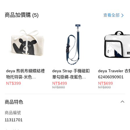
付款方式
信用卡一次付款
商品加價購 (5)
查看全部
信用卡分期付款
3 期 0 利率 每期
NT$760
21家銀行
合作金庫商業銀行
第一商業銀行
LINE Pay
華南商業銀行
彰化商業銀行
Apple Pay
上海商業儲蓄銀行
台北富邦商業銀行
國泰世華商業銀行
兆豐國際商業銀行
街口支付
臺灣中小企業銀行
台中商業銀行
deya 熊帆布蝴蝶結禮
deya Strap 手機磁釦
deya Traveler 
匯豐（台灣）商業銀行
華泰商業銀行
物托特袋-米色
單勾掛繩-夜藍色
62406090901
悠遊付
聯邦商業銀行
遠東國際商業銀行
22020409
62611105501
NT$399
NT$499
NT$699
元大商業銀行
永豐商業銀行
NT$880
NT$800
全盈+PAY
玉山商業銀行
星展（台灣）商業銀行
台新國際商業銀行
中國信託商業銀行
AFTEE先享後付
商品特色
台灣樂天信用卡公司
相關說明
商品編號
【關於「AFTEE先享後付」】
ATM付款
AFTEE先享後付是「在收到商品之後才付款」的支付方式。 讓您購物簡單
11311701
便利好安心！
１．簡單：不需註冊會員、不需綁卡、不需儲值。