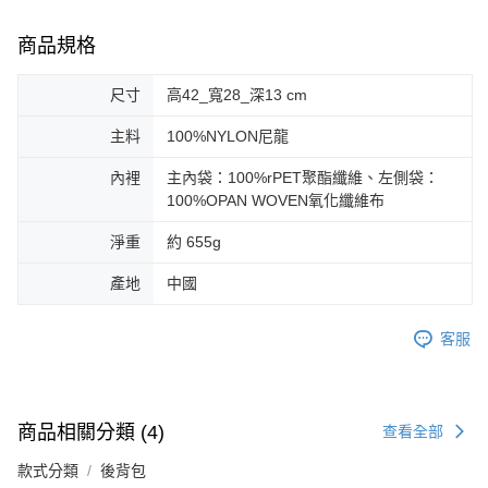
商品規格
尺寸
高42_寬28_深13 cm
主料
100%NYLON尼龍
內裡
主內袋：100%rPET聚酯纖維、左側袋：
100%OPAN WOVEN氧化纖維布
淨重
約 655g
產地
中國
客服
商品相關分類 (4)
查看全部
款式分類
後背包