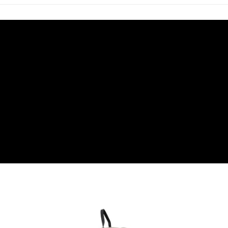
４．使用「AFTEE先享後付」時，將依據個別帳號之用戶狀況，依本公司即
時審查核予不同之上限額度；若仍有額度不足之情形，本公司將視審查結果
請求用戶進行身份認證。
５．嚴禁一人註冊多個帳號或使用他人資訊註冊。若發現惡意使用之情形，
恩沛科技股份有限公司將有權停止該用戶之使用額度並採取法律行動。