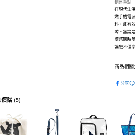
匯豐（
銷售重點
街口支付
聯邦商
在現代生活
元大商
悠遊付
燃手機電
玉山商
料，能有
台新國
全盈+PAY
障。無論
台灣樂
AFTEE先
讓您隨時
相關說明
讓您不僅享
【關於「A
ATM付款
AFTEE
便利好安
商品相關分
１．簡單
２．便利
運送方式
品牌系列
３．安心
分享
【全家】
款式分類
【「AFT
每筆NT$9
１．於結帳
價購 (5)
付」結帳
【7-11
２．訂單
３．收到繳
每筆NT$9
／ATM／
※ 請注意
【宅配】
絡購買商品
先享後付
每筆NT$9