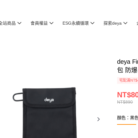
全站商品
會員權益
ESG永續循環
探索deya
deya
包 防爆 
宅配滿NT$
NT$8
NT$890
顏色：黑