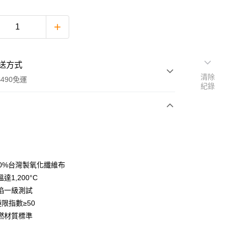
送方式
清除
490免運
紀錄
次付款
期付款
0 利率 每期
NT$296
21家銀行
00%台灣製氧化纖維布
庫商業銀行
第一商業銀行
達1,200°C
付款
業銀行
彰化商業銀行
焰一級測試
業儲蓄銀行
台北富邦商業銀行
極限指數≥50
華商業銀行
兆豐國際商業銀行
燃材質標準
小企業銀行
台中商業銀行