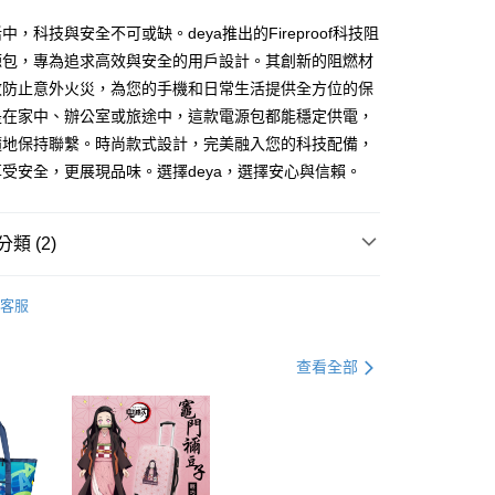
台灣）商業銀行
華泰商業銀行
業銀行
遠東國際商業銀行
中，科技與安全不可或缺。deya推出的Fireproof科技阻
業銀行
永豐商業銀行
源包，專為追求高效與安全的用戶設計。其創新的阻燃材
業銀行
星展（台灣）商業銀行
效防止意外火災，為您的手機和日常生活提供全方位的保
際商業銀行
中國信託商業銀行
是在家中、辦公室或旅途中，這款電源包都能穩定供電，
天信用卡公司
享後付
隨地保持聯繫。時尚款式設計，完美融入您的科技配備，
受安全，更展現品味。選擇deya，選擇安心與信賴。
FTEE先享後付」】
先享後付是「在收到商品之後才付款」的支付方式。 讓您購物簡單
心！
類 (2)
：不需註冊會員、不需綁卡、不需儲值。
：只要手機號碼，簡訊認證，即可結帳。
：先確認商品／服務後，再付款。
Fireproof 科技阻燃手機電源包｜安全出行
客服
取貨付款
配件收納包
EE先享後付」結帳流程】
0，滿NT$990(含以上)免運費
方式選擇「AFTEE先享後付」後，將跳轉至「AFTEE先享後
頁面，進行簡訊認證並確認金額後，即可完成結帳。
查看全部
】取貨付款
成立數日內，您將收到繳費通知簡訊。
費通知簡訊後14天內，點擊此簡訊中的連結，可透過四大超商
0，滿NT$990(含以上)免運費
網路銀行／等多元方式進行付款，方視為交易完成。
：結帳手續完成當下不需立刻繳費，但若您需要取消訂單，請聯
的店家。未經商家同意取消之訂單仍視為有效，需透過AFTEE
繳納相關費用。
0，滿NT$490(含以上)免運費