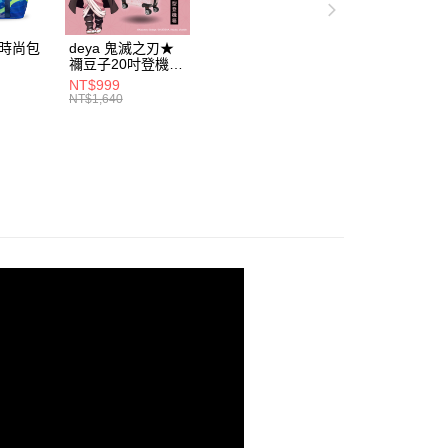
否成功請以「AFTEE先享後付 」之結帳頁面顯示為準，若有關於
功／繳費後需取消欲退款等相關疑問，請聯繫「AFTEE先享後
離島／外島
援中心」
https://netprotections.freshdesk.com/support/home
動時尚包
deya 鬼滅之刃★
50，滿NT$990(含以上)免運費
禰豆子20吋登機箱
5531
21300915
項】
NT$999
恩沛科技股份有限公司提供之「AFTEE先享後付」服務完成之
NT$1,640
依本服務之必要範圍內提供個人資料，並將交易相關給付款項請
讓予恩沛科技股份有限公司。
個人資料處理事宜，請瀏覽以下網址：
ee.tw/terms/#terms3
年的使用者請事先徵得法定代理人或監護人之同意方可使用
E先享後付」，若未經同意申辦者引起之損失，本公司不負相關責
AFTEE先享後付」時，將依據個別帳號之用戶狀況，依本公司
核予不同之上限額度；若仍有額度不足之情形，本公司將視審查
用戶進行身份認證。
一人註冊多個帳號或使用他人資訊註冊。若發現惡意使用之情
科技股份有限公司將有權停止該用戶之使用額度並採取法律行