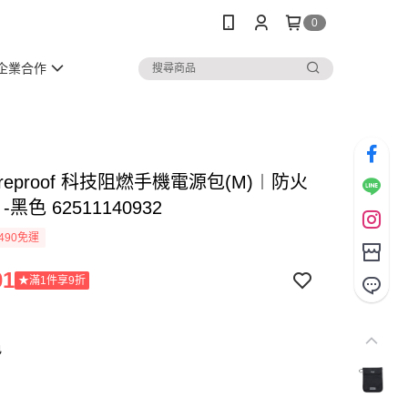
0
企業合作
 Fireproof 科技阻燃手機電源包(M)︱防火
-黑色 62511140932
490免運
01
★滿1件享9折
色