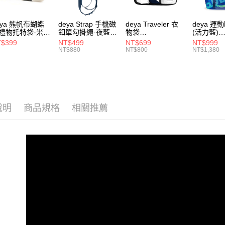
※ 交易是
是否繳費成
【郵寄】
付客戶支
eya 熊帆布蝴蝶
deya Strap 手機磁
deya Traveler 衣
deya 運
每筆NT$1
禮物托特袋-米色
釦單勾掛繩-夜藍色
物袋
(活力藍)
020409
62611105501
62406090901
-6250708
【注意事
$399
NT$499
NT$699
NT$999
１．透過由
NT$880
NT$800
NT$1,380
交易，需
求債權轉
２．關於
https://aft
３．未成
「AFTE
說明
商品規格
相關推薦
任。
４．使用「
即時審查
結果請求
５．嚴禁
形，恩沛
動。