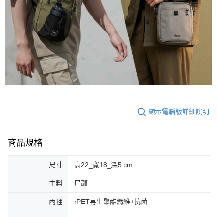
顯示電腦版詳細說明
商品規格
尺寸
高22_寬18_深5 cm
主料
尼龍
內裡
rPET再生聚酯纖維+抗菌