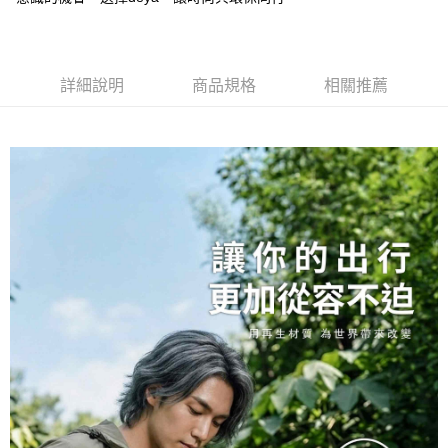
２．關於個人資料處理事宜，請瀏覽以下網址：
https://aftee.tw/terms/#terms3
３．未成年的使用者請事先徵得法定代理人或監護人之同意方可使用
「AFTEE先享後付」，若未經同意申辦者引起之損失，本公司不負相關責
任。
詳細說明
商品規格
相關推薦
４．使用「AFTEE先享後付」時，將依據個別帳號之用戶狀況，依本公司即
時審查核予不同之上限額度；若仍有額度不足之情形，本公司將視審查結果
請求用戶進行身份認證。
５．嚴禁一人註冊多個帳號或使用他人資訊註冊。若發現惡意使用之情形，
恩沛科技股份有限公司將有權停止該用戶之使用額度並採取法律行動。