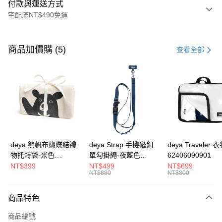
付款與運送方式
宅配滿NT$490免運
付款方式
信用卡一次付款
商品加價購 (5)
查看全部
信用卡分期付款
3 期 0 利率 每期
NT$426
21家銀行
合作金庫商業銀行
第一商業銀行
超商取貨付款
華南商業銀行
彰化商業銀行
LINE Pay
上海商業儲蓄銀行
台北富邦商業銀行
國泰世華商業銀行
兆豐國際商業銀行
Apple Pay
臺灣中小企業銀行
台中商業銀行
deya 熊帆布蝴蝶結禮
deya Strap 手機磁釦
deya Traveler 
匯豐（台灣）商業銀行
華泰商業銀行
物托特袋-米色
單勾掛繩-夜藍色
62406090901
街口支付
聯邦商業銀行
遠東國際商業銀行
22020409
62611105501
NT$399
NT$499
NT$699
元大商業銀行
永豐商業銀行
NT$880
NT$800
悠遊付
玉山商業銀行
星展（台灣）商業銀行
台新國際商業銀行
中國信託商業銀行
全盈+PAY
商品特色
台灣樂天信用卡公司
AFTEE先享後付
商品編號