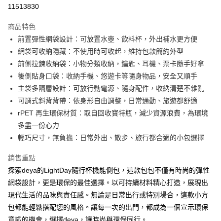
相關說明
11513830
【關於「AFTEE先享後付」】
ATM付款
AFTEE先享後付是「在收到商品之後才付款」的支付方式。 讓您購物簡單
商品特色
便利好安心！
前置彈性網袋設計：可放置水壺、飲料杯，外出補水更方便
１．簡單：不需註冊會員、不需綁卡、不需儲值。
運送方式
２．便利：只要手機號碼，簡訊認證，即可結帳。
網袋可收納隱藏：不使用時可收起，維持包款簡約外型
３．安心：先確認商品／服務後，再付款。
【全家】取貨付款
前側拉鍊收納袋：小物分類收納，鑰匙、耳機、票卡隨手好拿
每筆NT$90，滿NT$990(含以上)免運費
【「AFTEE先享後付」結帳流程】
後側貼身口袋：收納手機、悠遊卡等隨身物品，安全又順手
１．於結帳方式選擇「AFTEE先享後付」後，將跳轉至「AFTEE先享後付」
主袋多隔層設計：可放行動電源、隨身配件，收納清楚不雜亂
【7-11】取貨付款
結帳頁面，進行簡訊認證並確認金額後，即可完成結帳。
可調式斜背背帶：依身形自由調整，日常通勤、旅遊都舒適
２．訂單成立數日內，您將收到繳費通知簡訊。
每筆NT$90，滿NT$990(含以上)免運費
３．收到繳費通知簡訊後14天內，點擊此簡訊中的連結，可透過四大超商／
rPET 再生環保材質：取自回收寶特瓶，減少資源浪費，為環境
ATM／網路銀行／等多元方式進行付款，方視為交易完成。
【宅配】
多盡一份心力
※ 請注意：結帳手續完成當下不需立刻繳費，但若您需要取消訂單，請聯絡
每筆NT$90，滿NT$490(含以上)免運費
購買商品的店家。未經商家同意取消之訂單仍視為有效，需透過AFTEE先享
輕巧尺寸，無負擔：日常外出、散步、旅行都合適的小包選擇
後付繳納相關費用。
※ 交易是否成功請以「AFTEE先享後付 」之結帳頁面顯示為準，若有關於
銷售重點
是否繳費成功／繳費後需取消欲退款等相關疑問，請聯繫「AFTEE先享後付
探索deya的LightDay隨行杯機能側包，這款包包不僅有時尚的彈性
客戶支援中心」
https://netprotections.freshdesk.com/support/home
網袋設計，更是環保的最佳選擇。以可持續材料精心打造，展現出
【注意事項】
現代生活的品味與責任感。無論是日常出行或特別場合，這款小方
１．透過由恩沛科技股份有限公司提供之「AFTEE先享後付」服務完成之交
包都能輕鬆搭配您的風格。讓每一次的出門，都成為一個宣示環保
易，需依本服務之必要範圍內提供個人資料，並將交易相關給付款項請求債
權轉讓予恩沛科技股份有限公司。
意識的機會，選擇deya，讓時尚與環保同行。