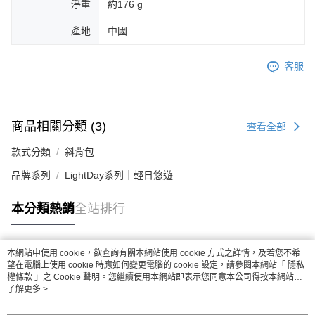
淨重
約176 g
產地
中國
客服
商品相關分類 (3)
查看全部
款式分類
斜背包
品牌系列
LightDay系列｜輕日悠遊
本分類熱銷
全站排行
本網站中使用 cookie，欲查詢有關本網站使用 cookie 方式之詳情，及若您不希
熱門標籤
望在電腦上使用 cookie 時應如何變更電腦的 cookie 設定，請參閱本網站「
隱私
權條款
」之 Cookie 聲明。您繼續使用本網站即表示您同意本公司得按本網站使
用條款之 Cookie 聲明使用 cookie。
了解更多 >