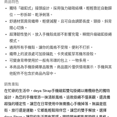
商品特色
便利好安心！
獨特「磁釦式」接頭設計，採用強力磁吸結構，輕輕靠近自動歸
１．簡單：不需註冊會員、不需綁卡、不需儲值。
運送方式
２．便利：只要手機號碼，簡訊認證，即可結帳。
位，一秒拆卸、乾淨俐落。
３．安心：先確認商品／服務後，再付款。
【全家】取貨付款
舒適材質肩背織帶，輕便減壓，且可自由調節長度，頸掛、斜背
每筆NT$90，滿NT$990(含以上)免運費
【「AFTEE先享後付」結帳流程】
隨心切換。
１．於結帳方式選擇「AFTEE先享後付」後，將跳轉至「AFTEE先享後付」
超薄韌性墊片，放入手機殼底部不影響充電，瞬間升級磁釦掛繩
【7-11】取貨付款
結帳頁面，進行簡訊認證並確認金額後，即可完成結帳。
模式。
２．訂單成立數日內，您將收到繳費通知簡訊。
每筆NT$90，滿NT$990(含以上)免運費
３．收到繳費通知簡訊後14天內，點擊此簡訊中的連結，可透過四大超商／
通用所有手機殼，讓你的風格不受限，便利不打折。
ATM／網路銀行／等多元方式進行付款，方視為交易完成。
【宅配】
織帶上的波浪處可加掛鑰匙、卡夾或藍芽耳機吊掛殼。
※ 請注意：結帳手續完成當下不需立刻繳費，但若您需要取消訂單，請聯絡
每筆NT$90，滿NT$490(含以上)免運費
購買商品的店家。未經商家同意取消之訂單仍視為有效，需透過AFTEE先享
可變身背帶使用於一般有吊環的包上，一物多用。
後付繳納相關費用。
本商品為手機掛繩單品販售，商品圖片僅供情境展示，手機與其
【郵寄】離島／外島
※ 交易是否成功請以「AFTEE先享後付 」之結帳頁面顯示為準，若有關於
他配件不包含於商品內容中。
是否繳費成功／繳費後需取消欲退款等相關疑問，請聯繫「AFTEE先享後付
每筆NT$150，滿NT$990(含以上)免運費
客戶支援中心」
https://netprotections.freshdesk.com/support/home
銷售重點
【注意事項】
在忙碌的生活中，deya Strap手機磁釦雙勾掛繩以橄欖綠色的獨特
１．透過由恩沛科技股份有限公司提供之「AFTEE先享後付」服務完成之交
設計，為您的手機增添一抹清新風格。這款掛繩不僅美觀，還具備
易，需依本服務之必要範圍內提供個人資料，並將交易相關給付款項請求債
權轉讓予恩沛科技股份有限公司。
超強的穩定性，讓您在日常使用中無需擔心手機掉落。無論是逛
２．關於個人資料處理事宜，請瀏覽以下網址：
街、旅行還是運動，它都能輕鬆陪伴您，讓您的雙手解放。選擇
https://aftee.tw/terms/#terms3
３．未成年的使用者請事先徵得法定代理人或監護人之同意方可使用
deya Strap，讓您的生活更有質感，隨時隨地都能展現個人風格。