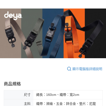
顯示電腦版詳細說明
商品規格
尺寸
繩長：160cm、織帶：寬2cm
主料
織帶：滌綸、五金：鋅合金、墊片：尼龍