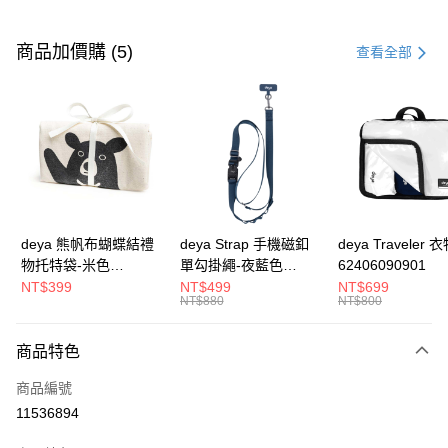
付款方式
信用卡一次付款
商品加價購 (5)
查看全部
信用卡分期付款
3 期 0 利率 每期
NT$326
21家銀行
合作金庫商業銀行
第一商業銀行
超商取貨付款
華南商業銀行
彰化商業銀行
LINE Pay
上海商業儲蓄銀行
台北富邦商業銀行
國泰世華商業銀行
兆豐國際商業銀行
Apple Pay
臺灣中小企業銀行
台中商業銀行
deya 熊帆布蝴蝶結禮
deya Strap 手機磁釦
deya Traveler 
匯豐（台灣）商業銀行
華泰商業銀行
物托特袋-米色
單勾掛繩-夜藍色
62406090901
街口支付
聯邦商業銀行
遠東國際商業銀行
22020409
62611105501
NT$399
NT$499
NT$699
元大商業銀行
永豐商業銀行
NT$880
NT$800
悠遊付
玉山商業銀行
星展（台灣）商業銀行
台新國際商業銀行
中國信託商業銀行
全盈+PAY
商品特色
台灣樂天信用卡公司
AFTEE先享後付
商品編號
相關說明
11536894
【關於「AFTEE先享後付」】
ATM付款
AFTEE先享後付是「在收到商品之後才付款」的支付方式。 讓您購物簡單