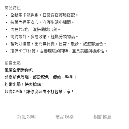
3 期 0 利率 每期
NT$296
21家銀行
商品特色
合作金庫商業銀行
第一商業銀行
超商取貨付款
全新馬卡龍色系，日常穿搭輕鬆搭配。
華南商業銀行
彰化商業銀行
抗菌內裡更安心，守護生活小細節。
LINE Pay
上海商業儲蓄銀行
台北富邦商業銀行
國泰世華商業銀行
兆豐國際商業銀行
內裡共2色，混搭隨機出貨。
Apple Pay
臺灣中小企業銀行
台中商業銀行
簡約設計，多層收納，輕鬆分類物品。
匯豐（台灣）商業銀行
華泰商業銀行
輕巧好攜帶，出門無負擔，日常、散步、旅遊都適合。
街口支付
聯邦商業銀行
遠東國際商業銀行
環保rPET材質，友善環境的同時，兼具美觀與機能性。
元大商業銀行
永豐商業銀行
悠遊付
玉山商業銀行
星展（台灣）商業銀行
銷售重點
台新國際商業銀行
中國信託商業銀行
全盈+PAY
風靡全網迷你包
台灣樂天信用卡公司
AFTEE先享後付
盛夏新色登場，輕盈配色，療癒一整季！
相關說明
粉嫩出擊！快去搶購！
【關於「AFTEE先享後付」】
超高CP值！讓你沒理由不打包帶回家！
ATM付款
AFTEE先享後付是「在收到商品之後才付款」的支付方式。 讓您購物簡單
便利好安心！
１．簡單：不需註冊會員、不需綁卡、不需儲值。
運送方式
２．便利：只要手機號碼，簡訊認證，即可結帳。
３．安心：先確認商品／服務後，再付款。
詳細說明
商品規格
相關推薦
【全家】取貨付款
每筆NT$90，滿NT$990(含以上)免運費
【「AFTEE先享後付」結帳流程】