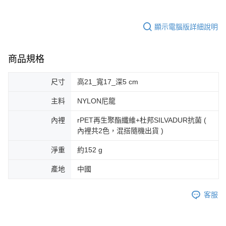
顯示電腦版詳細說明
商品規格
尺寸
高21_寬17_深5 cm
主料
NYLON尼龍
內裡
rPET再生聚酯纖維+杜邦SILVADUR抗菌 (
內裡共2色，混搭隨機出貨 )
淨重
約152 g
產地
中國
客服