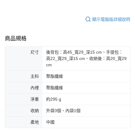
顯示電腦版詳細說明
商品規格
尺寸
後背包：高45_寬29_深15 cm、手提包：
高22_寬29_深15 cm、收納後：高20_寬29
cm
主料
聚酯纖維
內裡
聚酯纖維
淨重
約295 g
收納
外袋3個、內袋1個
產地
中國