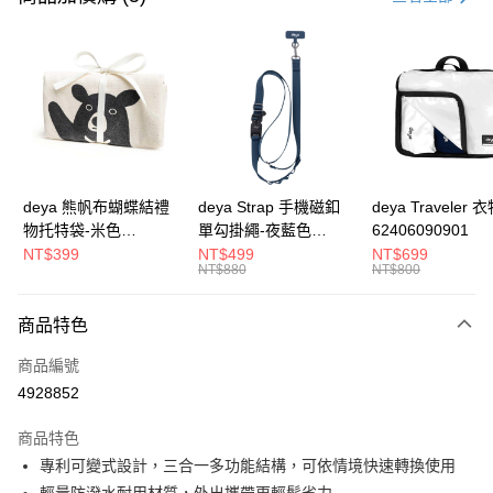
信用卡分期付款
3 期 0 利率 每期
NT$433
21家銀行
合作金庫商業銀行
第一商業銀行
LINE Pay
華南商業銀行
彰化商業銀行
Apple Pay
上海商業儲蓄銀行
台北富邦商業銀行
國泰世華商業銀行
兆豐國際商業銀行
街口支付
臺灣中小企業銀行
台中商業銀行
deya 熊帆布蝴蝶結禮
deya Strap 手機磁釦
deya Traveler 
匯豐（台灣）商業銀行
華泰商業銀行
物托特袋-米色
單勾掛繩-夜藍色
62406090901
悠遊付
聯邦商業銀行
遠東國際商業銀行
22020409
62611105501
NT$399
NT$499
NT$699
元大商業銀行
永豐商業銀行
NT$880
NT$800
全盈+PAY
玉山商業銀行
星展（台灣）商業銀行
台新國際商業銀行
中國信託商業銀行
AFTEE先享後付
商品特色
台灣樂天信用卡公司
相關說明
商品編號
【關於「AFTEE先享後付」】
ATM付款
AFTEE先享後付是「在收到商品之後才付款」的支付方式。 讓您購物簡單
4928852
便利好安心！
１．簡單：不需註冊會員、不需綁卡、不需儲值。
運送方式
商品特色
２．便利：只要手機號碼，簡訊認證，即可結帳。
專利可變式設計，三合一多功能結構，可依情境快速轉換使用
３．安心：先確認商品／服務後，再付款。
【宅配】
輕量防潑水耐用材質，外出攜帶更輕鬆省力