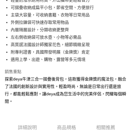
每筆NT$90，滿NT$490(含以上)免運費
【「AFTEE先享後付」結帳流程】
可摺疊收納成扁平小包，節省空間、方便旅行
１．於結帳方式選擇「AFTEE先享後付」後，將跳轉至「AFTEE先享後付」
結帳頁面，進行簡訊認證並確認金額後，即可完成結帳。
主袋大容量，可收納書籍、衣物等日常用品
２．訂單成立數日內，您將收到繳費通知簡訊。
外側拉鍊袋可快速存取常用物品
３．收到繳費通知簡訊後14天內，點擊此簡訊中的連結，可透過四大超商／
內層隔層設計，分類收納更整齊
ATM／網路銀行／等多元方式進行付款，方視為交易完成。
※ 請注意：結帳手續完成當下不需立刻繳費，但若您需要取消訂單，請聯絡
左右側收納袋可放水壺、小物等必需品
購買商品的店家。未經商家同意取消之訂單仍視為有效，需透過AFTEE先享
高質感法國設計師獨家花色，細節精緻呈現
後付繳納相關費用。
※ 交易是否成功請以「AFTEE先享後付 」之結帳頁面顯示為準，若有關於
附專利證書，具國際發明展（金牌獎）肯定
是否繳費成功／繳費後需取消欲退款等相關疑問，請聯繫「AFTEE先享後付
適用上學、出遊、購物、露營等多元情境
客戶支援中心」
https://netprotections.freshdesk.com/support/home
銷售重點
【注意事項】
１．透過由恩沛科技股份有限公司提供之「AFTEE先享後付」服務完成之交
探索deya牛津三合一摺疊後背包，這款獲得金牌獎的魔法包，融合
易，需依本服務之必要範圍內提供個人資料，並將交易相關給付款項請求債
了法國的創新設計與實用性。輕盈時尚，無論是日常出行還是旅
權轉讓予恩沛科技股份有限公司。
行，都能輕鬆應對。讓deya成為您生活中的完美伴侶，閃耀每個瞬
２．關於個人資料處理事宜，請瀏覽以下網址：
https://aftee.tw/terms/#terms3
間。
３．未成年的使用者請事先徵得法定代理人或監護人之同意方可使用
「AFTEE先享後付」，若未經同意申辦者引起之損失，本公司不負相關責
任。
４．使用「AFTEE先享後付」時，將依據個別帳號之用戶狀況，依本公司即
時審查核予不同之上限額度；若仍有額度不足之情形，本公司將視審查結果
詳細說明
商品規格
相關推薦
請求用戶進行身份認證。