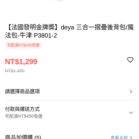
【法國發明金牌獎】deya 三合一摺疊後背包/魔
法包-牛津 P3801-2
宅配滿NT$490免運
NT$1,299
NT$1,480
請選擇商品選項
付款與運送方式
宅配滿NT$490免運
付款方式
信用卡一次付款
商品加價購 (5)
查看全部