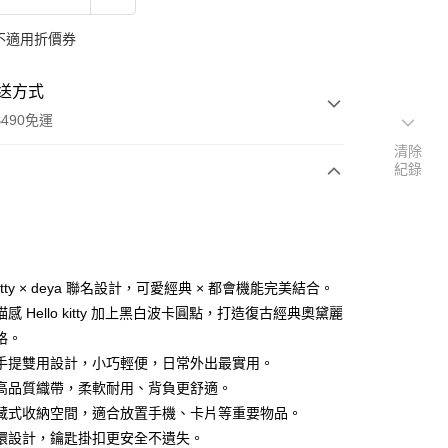
不適用折價券
送方式
490免運
清除
紀錄
次付款
期付款
0 利率 每期
NT$666
21家銀行
o Kitty × deya 聯名設計，可愛經典 × 都會機能完美結合。
庫商業銀行
第一商業銀行
感 Hello kitty 加上黑白波卡圓點，打造復古經典奧黛麗
付款
業銀行
彰化商業銀行
格。
業儲蓄銀行
台北富邦商業銀行
手提雙用設計，小巧輕便，日常外出最實用。
華商業銀行
兆豐國際商業銀行
高品質織帶，柔軟耐用、背負更舒適。
小企業銀行
台中商業銀行
藏式收納空間，適合放置手機、卡片等重要物品。
台灣）商業銀行
華泰商業銀行
業銀行
遠東國際商業銀行
環設計，鑰匙掛扣更安全不遺失。