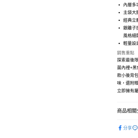
元大商
悠遊付
內層多
玉山商
主袋大
台新國
全盈+PAY
經典立
台灣樂
AFTEE先
銀離子抗
相關說明
風格細
【關於「A
輕量設
ATM付款
AFTEE
便利好安
銷售重點
１．簡單
探索最後限
２．便利
運送方式
菌內裡+
３．安心
款小後背
【全家】
【「AFT
味，還附
每筆NT$9
１．於結帳
立即擁有
付」結帳
【7-11
２．訂單
３．收到繳
每筆NT$9
／ATM／
商品相關分
※ 請注意
【宅配】
絡購買商品
人氣商品
先享後付
每筆NT$9
分享
※ 交易是
品牌系列
是否繳費成