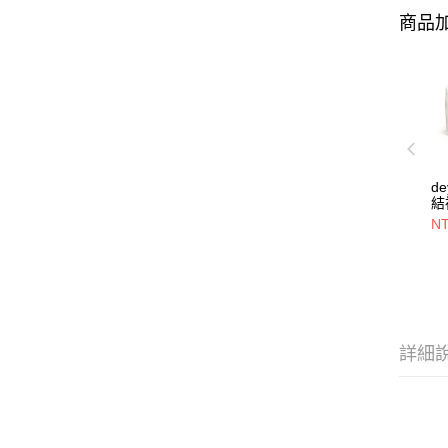
商品加
d
結
22
NT
詳細