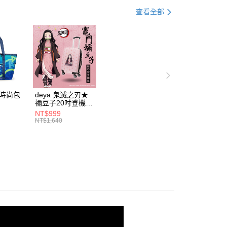
援中心」
https://netprotections.freshdesk.com/support/home
IP聯名｜IP Collaboration
查看全部
項】
女包
恩沛科技股份有限公司提供之「AFTEE先享後付」服務完成之
依本服務之必要範圍內提供個人資料，並將交易相關給付款項請
讓予恩沛科技股份有限公司。
個人資料處理事宜，請瀏覽以下網址：
ee.tw/terms/#terms3
年的使用者請事先徵得法定代理人或監護人之同意方可使用
E先享後付」，若未經同意申辦者引起之損失，本公司不負相關責
動時尚包
deya 鬼滅之刃★
禰豆子20吋登機箱
AFTEE先享後付」時，將依據個別帳號之用戶狀況，依本公司
5531
21300915
NT$999
核予不同之上限額度；若仍有額度不足之情形，本公司將視審查
NT$1,640
用戶進行身份認證。
一人註冊多個帳號或使用他人資訊註冊。若發現惡意使用之情
科技股份有限公司將有權停止該用戶之使用額度並採取法律行