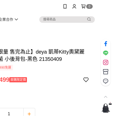
0
企業合作
量 售完為止】deya 凱蒂Kitty奧黛麗
 小後背包-黑色 21350409
490免運
499
首購限定價