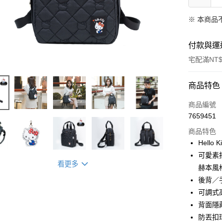
※ 本商品
付款與運
宅配滿NT$
付款方式
商品特色
信用卡一
商品編號
7659451
信用卡分
商品特色
3 期 
Hell
合作金
可愛素描
超商取貨
看更多
華南商
赫本風
LINE Pay
上海商
後背／
國泰世
可調式
Apple Pay
臺灣中
背面隱
匯豐（
街口支付
聯邦商
防丟扣