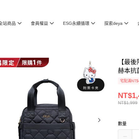
全站商品
會員權益
ESG永續循環
探索deya
【最後限
赫本抗菌
宅配滿NT$
NT$1,
NT$1,999
數量