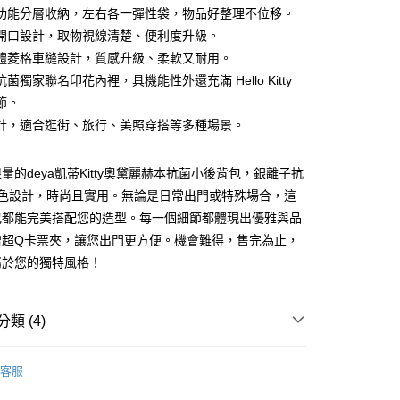
業銀行
永豐商業銀行
功能分層收納，左右各一彈性袋，物品好整理不位移。
業銀行
星展（台灣）商業銀行
開口設計，取物視線清楚、便利度升級。
際商業銀行
中國信託商業銀行
體菱格車縫設計，質感升級、柔軟又耐用。
天信用卡公司
享後付
菌獨家聯名印花內裡，具機能性外還充滿 Hello Kitty
節。
FTEE先享後付」】
計，適合逛街、旅行、美照穿搭等多種場景。
先享後付是「在收到商品之後才付款」的支付方式。 讓您購物簡單
心！
：不需註冊會員、不需綁卡、不需儲值。
量的deya凱蒂Kitty奧黛麗赫本抗菌小後背包，銀離子抗
：只要手機號碼，簡訊認證，即可結帳。
黑色設計，時尚且實用。無論是日常出門或特殊場合，這
：先確認商品／服務後，再付款。
包都能完美搭配您的造型。每一個細節都體現出優雅與品
取貨付款
EE先享後付」結帳流程】
贈超Q卡票夾，讓您出門更方便。機會難得，售完為止，
0，滿NT$990(含以上)免運費
方式選擇「AFTEE先享後付」後，將跳轉至「AFTEE先享後
屬於您的獨特風格！
頁面，進行簡訊認證並確認金額後，即可完成結帳。
】取貨付款
成立數日內，您將收到繳費通知簡訊。
費通知簡訊後14天內，點擊此簡訊中的連結，可透過四大超商
0，滿NT$990(含以上)免運費
網路銀行／等多元方式進行付款，方視為交易完成。
類 (4)
：結帳手續完成當下不需立刻繳費，但若您需要取消訂單，請聯
的店家。未經商家同意取消之訂單仍視為有效，需透過AFTEE
推薦
繳納相關費用。
0，滿NT$490(含以上)免運費
客服
否成功請以「AFTEE先享後付 」之結帳頁面顯示為準，若有關於
抗菌｜ANTIBACTERIAL
功／繳費後需取消欲退款等相關疑問，請聯繫「AFTEE先享後