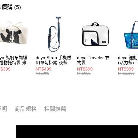
付客戶支
品牌系列
價購 (5)
【注意事
款式分類
１．透過由
交易，需
求債權轉
２．關於
https://aft
３．未成
「AFTE
eya 熊帆布蝴蝶
deya Strap 手機磁
deya Traveler 衣
deya 運
任。
禮物托特袋-米色
釦單勾掛繩-夜藍色
物袋
(活力藍)
４．使用「
020409
62611105501
62406090901
-6250708
$399
NT$499
NT$699
NT$999
即時審查
NT$880
NT$800
NT$1,380
結果請求
５．嚴禁
形，恩沛
動。
說明
商品規格
相關推薦