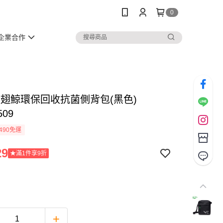
0
企業合作
 大翅鯨環保回收抗菌側背包(黑色)
509
490免運
29
★滿1件享9折