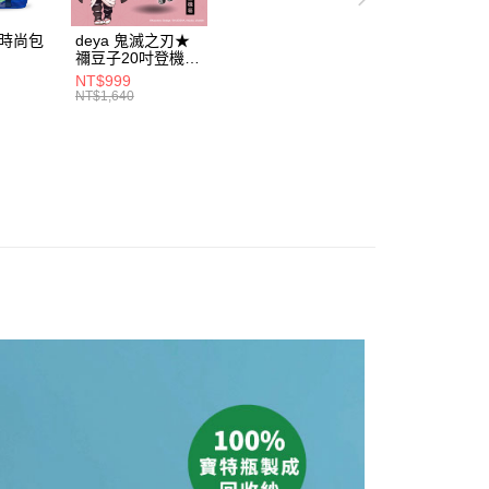
項】
動時尚包
deya 鬼滅之刃★
恩沛科技股份有限公司提供之「AFTEE先享後付」服務完成之
禰豆子20吋登機箱
依本服務之必要範圍內提供個人資料，並將交易相關給付款項請
5531
21300915
讓予恩沛科技股份有限公司。
NT$999
NT$1,640
個人資料處理事宜，請瀏覽以下網址：
ee.tw/terms/#terms3
年的使用者請事先徵得法定代理人或監護人之同意方可使用
E先享後付」，若未經同意申辦者引起之損失，本公司不負相關責
AFTEE先享後付」時，將依據個別帳號之用戶狀況，依本公司
核予不同之上限額度；若仍有額度不足之情形，本公司將視審查
用戶進行身份認證。
一人註冊多個帳號或使用他人資訊註冊。若發現惡意使用之情
科技股份有限公司將有權停止該用戶之使用額度並採取法律行