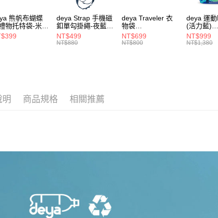
【注意事
eya 熊帆布蝴蝶
deya Strap 手機磁
deya Traveler 衣
deya 運
１．透過由
禮物托特袋-米色
釦單勾掛繩-夜藍色
物袋
(活力藍)
交易，需
020409
62611105501
62406090901
-6250708
求債權轉
$399
NT$499
NT$699
NT$999
NT$880
NT$800
NT$1,380
２．關於
https://aft
３．未成
「AFTE
任。
４．使用「
即時審查
說明
商品規格
相關推薦
結果請求
５．嚴禁
形，恩沛
動。