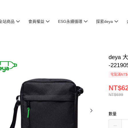
全站商品
會員權益
ESG永續循環
探索deya
deya
-22190
宅配滿NT$
NT$6
NT$699
數量