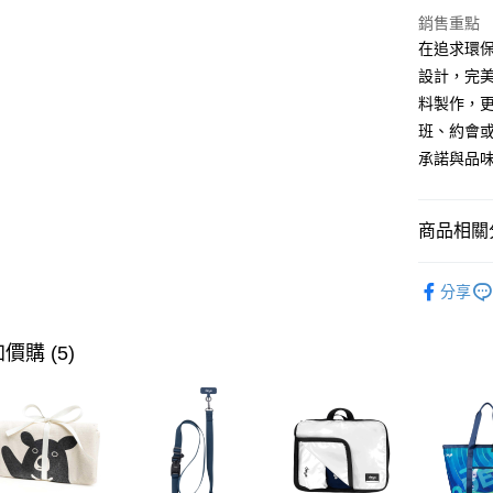
玉山商
銷售重點
台新國
全盈+PAY
在追求環保
台灣樂
AFTEE先
設計，完
相關說明
料製作，
【關於「A
班、約會
ATM付款
AFTEE
承諾與品味
便利好安
１．簡單
２．便利
運送方式
３．安心
商品相關分
【全家】
【「AFT
品牌系列
每筆NT$9
１．於結帳
分享
付」結帳
【MIT】
【7-11
２．訂單
３．收到繳
每筆NT$9
價購 (5)
／ATM／
※ 請注意
【宅配】
絡購買商品
先享後付
每筆NT$9
※ 交易是
是否繳費成
付客戶支