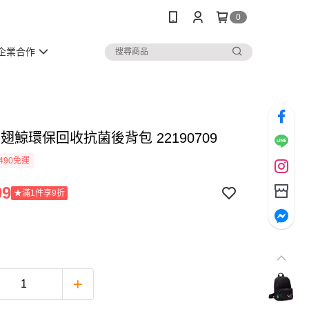
0
企業合作
 大翅鯨環保回收抗菌後背包 22190709
490免運
09
★滿1件享9折