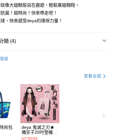
你就像大翅鯨般自在遨遊，輕鬆展翅翱翔，
天信用卡公司
享後付
超抗菌！超時尚！快來帶走吧！
球，快來感受deya的環保力量！
FTEE先享後付」】
先享後付是「在收到商品之後才付款」的支付方式。 讓您購物簡單
心！
類 (4)
：不需註冊會員、不需綁卡、不需儲值。
：只要手機號碼，簡訊認證，即可結帳。
台灣製造
：先確認商品／服務後，再付款。
客服
取貨付款
環保｜ESG
EE先享後付」結帳流程】
0，滿NT$990(含以上)免運費
方式選擇「AFTEE先享後付」後，將跳轉至「AFTEE先享後
後背包
頁面，進行簡訊認證並確認金額後，即可完成結帳。
查看全部
】取貨付款
成立數日內，您將收到繳費通知簡訊。
男包
費通知簡訊後14天內，點擊此簡訊中的連結，可透過四大超商
0，滿NT$990(含以上)免運費
網路銀行／等多元方式進行付款，方視為交易完成。
：結帳手續完成當下不需立刻繳費，但若您需要取消訂單，請聯
的店家。未經商家同意取消之訂單仍視為有效，需透過AFTEE
繳納相關費用。
0，滿NT$490(含以上)免運費
否成功請以「AFTEE先享後付 」之結帳頁面顯示為準，若有關於
功／繳費後需取消欲退款等相關疑問，請聯繫「AFTEE先享後
援中心」
https://netprotections.freshdesk.com/support/home
動時尚包
deya 鬼滅之刃★
禰豆子20吋登機箱
5531
21300915
項】
NT$999