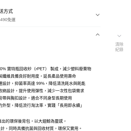
送方式
490免運
清除
次付款
紀錄
期付款
0 利率 每期
NT$299
21家銀行
00% 寶特瓶回收紗（rPET） 製成，減少塑料廢棄物
庫商業銀行
第一商業銀行
製纖維具備良好耐用度，延長產品使用壽命
付款
業銀行
彰化商業銀行
裡設計，抑菌率高達 99%，降低清洗耗水與耗能
業儲蓄銀行
台北富邦商業銀行
收納設計，提升使用彈性，減少一次性包袋需求
華商業銀行
兆豐國際商業銀行
背帶與胸扣設計，適合不同身型長期使用
小企業銀行
台中商業銀行
約外型，降低流行淘汰率，實踐「長用即永續」
台灣）商業銀行
華泰商業銀行
業銀行
遠東國際商業銀行
業銀行
永豐商業銀行
」推出的環保後背包，以大翅鯨為靈感，
業銀行
星展（台灣）商業銀行
設計，同時具備抗菌與回收材質，環保又實用。
際商業銀行
中國信託商業銀行