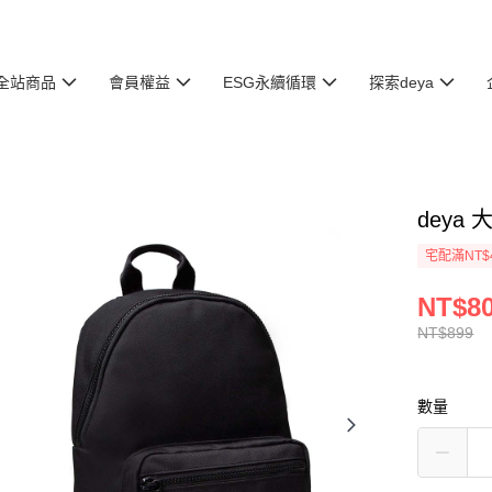
全站商品
會員權益
ESG永續循環
探索deya
deya
宅配滿NT$
NT$8
NT$899
數量