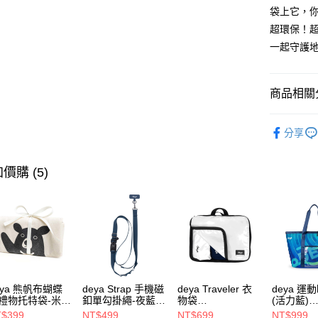
袋上它，
台灣樂
AFTEE先
超環保！
相關說明
一起守護地
【關於「A
ATM付款
AFTEE
便利好安
商品相關分
１．簡單
２．便利
運送方式
【MIT】
３．安心
分享
【全家】
品牌系列
【「AFT
每筆NT$9
１．於結帳
款式分類
價購 (5)
付」結帳
【7-11
２．訂單
款式分類
３．收到繳
每筆NT$9
／ATM／
※ 請注意
【宅配】
絡購買商品
先享後付
每筆NT$9
※ 交易是
是否繳費成
付客戶支
eya 熊帆布蝴蝶
deya Strap 手機磁
deya Traveler 衣
deya 運
禮物托特袋-米色
釦單勾掛繩-夜藍色
物袋
(活力藍)
020409
62611105501
62406090901
-6250708
【注意事
$399
NT$499
NT$699
NT$999