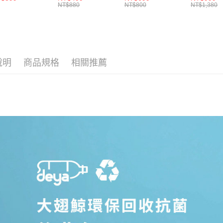
１．透過由
NT$880
NT$800
NT$1,380
交易，需
求債權轉
２．關於
https://aft
３．未成
「AFTE
說明
商品規格
相關推薦
任。
４．使用「
即時審查
結果請求
５．嚴禁
形，恩沛
動。