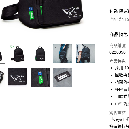
付款與運
宅配滿NT$
付款方式
商品特色
信用卡一
商品編號
8220350
信用卡分
商品特色
3 期 
採用 1
合作金
回收再
超商取貨
華南商
抗菌內
LINE Pay
上海商
多隔層
國泰世
可調式
Apple Pay
臺灣中
中性簡
匯豐（
街口支付
聯邦商
銷售重點
元大商
悠遊付
「deya
玉山商
擁有獨特
台新國
全盈+PAY