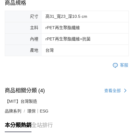
商品規格
尺寸
高31_寬23_深10.5 cm
主料
rPET再生聚酯纖維
內裡
rPET再生聚酯纖維+抗菌
產地
台灣
客服
商品相關分類 (4)
查看全部
【MIT】台灣製造
品牌系列
環保｜ESG
本分類熱銷
全站排行