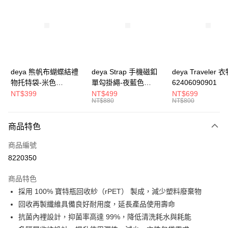
3 期 0 利率 每期
NT$299
21家銀行
合作金庫商業銀行
第一商業銀行
超商取貨付款
華南商業銀行
彰化商業銀行
LINE Pay
上海商業儲蓄銀行
台北富邦商業銀行
國泰世華商業銀行
兆豐國際商業銀行
Apple Pay
臺灣中小企業銀行
台中商業銀行
deya 熊帆布蝴蝶結禮
deya Strap 手機磁釦
deya Traveler 
匯豐（台灣）商業銀行
華泰商業銀行
物托特袋-米色
單勾掛繩-夜藍色
62406090901
街口支付
聯邦商業銀行
遠東國際商業銀行
22020409
62611105501
NT$399
NT$499
NT$699
元大商業銀行
永豐商業銀行
NT$880
NT$800
悠遊付
玉山商業銀行
星展（台灣）商業銀行
台新國際商業銀行
中國信託商業銀行
全盈+PAY
商品特色
台灣樂天信用卡公司
AFTEE先享後付
商品編號
相關說明
8220350
【關於「AFTEE先享後付」】
ATM付款
AFTEE先享後付是「在收到商品之後才付款」的支付方式。 讓您購物簡單
商品特色
便利好安心！
採用 100% 寶特瓶回收紗（rPET） 製成，減少塑料廢棄物
１．簡單：不需註冊會員、不需綁卡、不需儲值。
運送方式
２．便利：只要手機號碼，簡訊認證，即可結帳。
回收再製纖維具備良好耐用度，延長產品使用壽命
３．安心：先確認商品／服務後，再付款。
【全家】取貨付款
抗菌內裡設計，抑菌率高達 99%，降低清洗耗水與耗能
每筆NT$90，滿NT$990(含以上)免運費