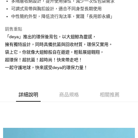
【「AFTEE先享後付」結帳流程】
多隔層收納設計，提升使用彈性，減少一次性包袋需求
１．於結帳方式選擇「AFTEE先享後付」後，將跳轉至「AFTEE先享後付」
可調式背帶與胸扣設計，適合不同身型長期使用
【7-11】取貨付款
結帳頁面，進行簡訊認證並確認金額後，即可完成結帳。
中性簡約外型，降低流行淘汰率，實踐「長用即永續」
２．訂單成立數日內，您將收到繳費通知簡訊。
每筆NT$90，滿NT$990(含以上)免運費
３．收到繳費通知簡訊後14天內，點擊此簡訊中的連結，可透過四大超商／
ATM／網路銀行／等多元方式進行付款，方視為交易完成。
銷售重點
【宅配】
※ 請注意：結帳手續完成當下不需立刻繳費，但若您需要取消訂單，請聯絡
「deya」推出的環保後背包，以大翅鯨為靈感，
每筆NT$90，滿NT$490(含以上)免運費
購買商品的店家。未經商家同意取消之訂單仍視為有效，需透過AFTEE先享
擁有獨特設計，同時具備抗菌與回收材質，環保又實用。
後付繳納相關費用。
※ 交易是否成功請以「AFTEE先享後付 」之結帳頁面顯示為準，若有關於
袋上它，你就像大翅鯨般自在遨遊，輕鬆展翅翱翔，
是否繳費成功／繳費後需取消欲退款等相關疑問，請聯繫「AFTEE先享後付
超環保！超抗菌！超時尚！快來帶走吧！
客戶支援中心」
https://netprotections.freshdesk.com/support/home
一起守護地球，快來感受deya的環保力量！
【注意事項】
１．透過由恩沛科技股份有限公司提供之「AFTEE先享後付」服務完成之交
易，需依本服務之必要範圍內提供個人資料，並將交易相關給付款項請求債
權轉讓予恩沛科技股份有限公司。
詳細說明
商品規格
相關推薦
２．關於個人資料處理事宜，請瀏覽以下網址：
https://aftee.tw/terms/#terms3
３．未成年的使用者請事先徵得法定代理人或監護人之同意方可使用
「AFTEE先享後付」，若未經同意申辦者引起之損失，本公司不負相關責
任。
４．使用「AFTEE先享後付」時，將依據個別帳號之用戶狀況，依本公司即
時審查核予不同之上限額度；若仍有額度不足之情形，本公司將視審查結果
請求用戶進行身份認證。