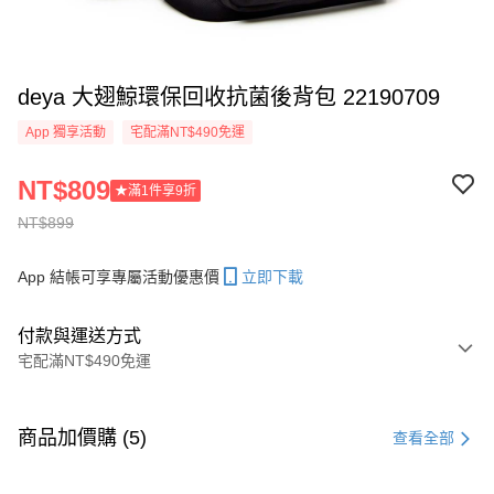
deya 大翅鯨環保回收抗菌後背包 22190709
App 獨享活動
宅配滿NT$490免運
NT$809
★滿1件享9折
NT$899
App 結帳可享專屬活動優惠價
立即下載
付款與運送方式
宅配滿NT$490免運
付款方式
信用卡一次付款
商品加價購 (5)
查看全部
信用卡分期付款