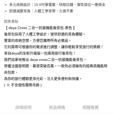
２．訂單成立數日內，您將收到繳費通知簡訊。
多元收納設計：15.6吋筆電層、快取拉鍊、彈性袋位一應俱全
３．收到繳費通知簡訊後14天內，點擊此簡訊中的連結，可透過四大超商／
舒適減壓背負：人體工學背帶，久揹不累
ATM／網路銀行／等多元方式進行付款，方視為交易完成。
※ 請注意：結帳手續完成當下不需立刻繳費，但若您需要取消訂單，請聯絡
購買商品的店家。未經商家同意取消之訂單仍視為有效，需透過AFTEE先享
銷售重點
後付繳納相關費用。
【 deya Cross 二合一抗菌機能後背包-黑色 】
※ 交易是否成功請以「AFTEE先享後付 」之結帳頁面顯示為準，若有關於
後背包採用了人體工學設計，提供舒適的背負體驗。
是否繳費成功／繳費後需取消欲退款等相關疑問，請聯繫「AFTEE先享後付
客戶支援中心」
https://netprotections.freshdesk.com/support/home
豐富的收納空間，方便您攜帶所有必需品。
它的肩帶可根據你的需求進行調整，讓你輕鬆享受旅行的樂趣！
【注意事項】
１．透過由恩沛科技股份有限公司提供之「AFTEE先享後付」服務完成之交
來自deya的全新升級版一包兩用旅行後背包！
易，需依本服務之必要範圍內提供個人資料，並將交易相關給付款項請求債
我們自豪地推出 deya cross二合一抗菌機能後背包，
權轉讓予恩沛科技股份有限公司。
榮獲法國發明獎、募資突破百萬，一款你必須擁有的經典高機能時
２．關於個人資料處理事宜，請瀏覽以下網址：
https://aftee.tw/terms/#terms3
尚包款，
３．未成年的使用者請事先徵得法定代理人或監護人之同意方可使用
為你的旅行體驗更添光彩，注入更多便利和保護。
「AFTEE先享後付」，若未經同意申辦者引起之損失，本公司不負相關責
任。
( ※ 不含個性飄帶吊飾 )
４．使用「AFTEE先享後付」時，將依據個別帳號之用戶狀況，依本公司即
時審查核予不同之上限額度；若仍有額度不足之情形，本公司將視審查結果
請求用戶進行身份認證。
５．嚴禁一人註冊多個帳號或使用他人資訊註冊。若發現惡意使用之情形，
詳細說明
商品規格
相關推薦
恩沛科技股份有限公司將有權停止該用戶之使用額度並採取法律行動。