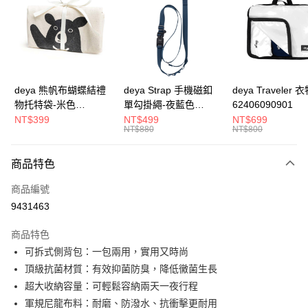
3 期 0 利率 每期
NT$2,526
21家銀行
合作金庫商業銀行
第一商業銀行
LINE Pay
華南商業銀行
彰化商業銀行
Apple Pay
上海商業儲蓄銀行
台北富邦商業銀行
國泰世華商業銀行
兆豐國際商業銀行
街口支付
臺灣中小企業銀行
台中商業銀行
deya 熊帆布蝴蝶結禮
deya Strap 手機磁釦
deya Traveler 
匯豐（台灣）商業銀行
華泰商業銀行
物托特袋-米色
單勾掛繩-夜藍色
62406090901
悠遊付
聯邦商業銀行
遠東國際商業銀行
22020409
62611105501
NT$399
NT$499
NT$699
元大商業銀行
永豐商業銀行
NT$880
NT$800
全盈+PAY
玉山商業銀行
星展（台灣）商業銀行
台新國際商業銀行
中國信託商業銀行
AFTEE先享後付
商品特色
台灣樂天信用卡公司
相關說明
商品編號
【關於「AFTEE先享後付」】
ATM付款
AFTEE先享後付是「在收到商品之後才付款」的支付方式。 讓您購物簡單
9431463
便利好安心！
１．簡單：不需註冊會員、不需綁卡、不需儲值。
運送方式
商品特色
２．便利：只要手機號碼，簡訊認證，即可結帳。
可拆式側背包：一包兩用，實用又時尚
３．安心：先確認商品／服務後，再付款。
【宅配】
頂級抗菌材質：有效抑菌防臭，降低黴菌生長
每筆NT$90，滿NT$490(含以上)免運費
【「AFTEE先享後付」結帳流程】
超大收納容量：可輕鬆容納兩天一夜行程
１．於結帳方式選擇「AFTEE先享後付」後，將跳轉至「AFTEE先享後付」
結帳頁面，進行簡訊認證並確認金額後，即可完成結帳。
軍規尼龍布料：耐磨、防潑水、抗衝擊更耐用