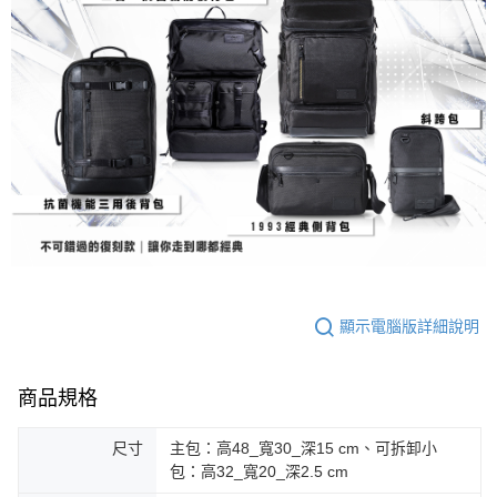
顯示電腦版詳細說明
商品規格
尺寸
主包：高48_寬30_深15 cm、可拆卸小
包：高32_寬20_深2.5 cm