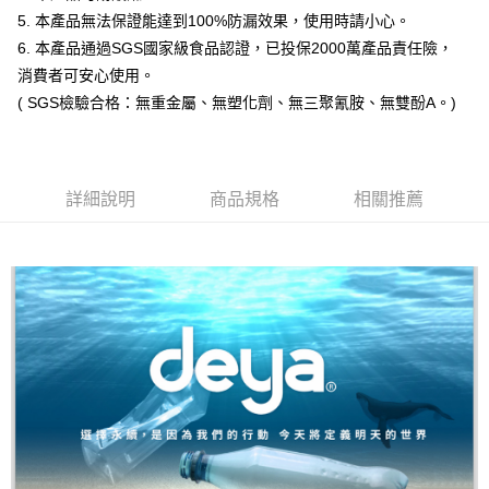
時審查核予不同之上限額度；若仍有額度不足之情形，本公司將視審查結果
5. 本產品無法保證能達到100%防漏效果，使用時請小心。
請求用戶進行身份認證。
6. 本產品通過SGS國家級食品認證，已投保2000萬產品責任險，
５．嚴禁一人註冊多個帳號或使用他人資訊註冊。若發現惡意使用之情形，
消費者可安心使用。
恩沛科技股份有限公司將有權停止該用戶之使用額度並採取法律行動。
( SGS檢驗合格：無重金屬、無塑化劑、無三聚氰胺、無雙酚A。)
詳細說明
商品規格
相關推薦