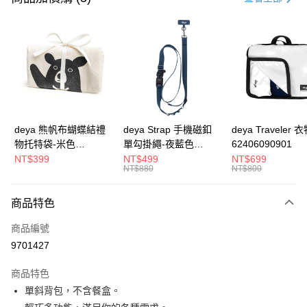
信用卡分期付款
3 期 0 利率 每期
NT$560
21家銀行
合作金庫商業銀行
第一商業銀行
超商取貨付款
華南商業銀行
彰化商業銀行
LINE Pay
上海商業儲蓄銀行
台北富邦商業銀行
國泰世華商業銀行
兆豐國際商業銀行
Apple Pay
臺灣中小企業銀行
台中商業銀行
deya 熊帆布蝴蝶結禮
deya Strap 手機磁釦
deya Traveler 
匯豐（台灣）商業銀行
華泰商業銀行
物托特袋-米色
單勾掛繩-夜藍色
62406090901
街口支付
聯邦商業銀行
遠東國際商業銀行
22020409
62611105501
NT$399
NT$499
NT$699
元大商業銀行
永豐商業銀行
NT$880
NT$800
悠遊付
玉山商業銀行
星展（台灣）商業銀行
台新國際商業銀行
中國信託商業銀行
全盈+PAY
商品特色
台灣樂天信用卡公司
AFTEE先享後付
商品編號
相關說明
9701427
【關於「AFTEE先享後付」】
ATM付款
AFTEE先享後付是「在收到商品之後才付款」的支付方式。 讓您購物簡單
商品特色
便利好安心！
單斜背包，不含餐盒。
１．簡單：不需註冊會員、不需綁卡、不需儲值。
運送方式
２．便利：只要手機號碼，簡訊認證，即可結帳。