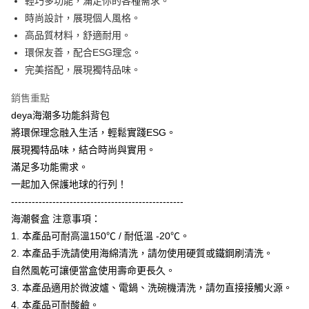
輕巧多功能，滿足你的各種需求。
３．安心：先確認商品／服務後，再付款。
【全家】取貨付款
時尚設計，展現個人風格。
每筆NT$90，滿NT$990(含以上)免運費
【「AFTEE先享後付」結帳流程】
高品質材料，舒適耐用。
１．於結帳方式選擇「AFTEE先享後付」後，將跳轉至「AFTEE先享後付」
環保友善，配合ESG理念。
【7-11】取貨付款
結帳頁面，進行簡訊認證並確認金額後，即可完成結帳。
完美搭配，展現獨特品味。
２．訂單成立數日內，您將收到繳費通知簡訊。
每筆NT$90，滿NT$990(含以上)免運費
３．收到繳費通知簡訊後14天內，點擊此簡訊中的連結，可透過四大超商／
ATM／網路銀行／等多元方式進行付款，方視為交易完成。
銷售重點
【宅配】
※ 請注意：結帳手續完成當下不需立刻繳費，但若您需要取消訂單，請聯絡
deya海潮多功能斜背包
每筆NT$90，滿NT$490(含以上)免運費
購買商品的店家。未經商家同意取消之訂單仍視為有效，需透過AFTEE先享
將環保理念融入生活，輕鬆實踐ESG。
後付繳納相關費用。
※ 交易是否成功請以「AFTEE先享後付 」之結帳頁面顯示為準，若有關於
展現獨特品味，結合時尚與實用。
是否繳費成功／繳費後需取消欲退款等相關疑問，請聯繫「AFTEE先享後付
滿足多功能需求。
客戶支援中心」
https://netprotections.freshdesk.com/support/home
一起加入保護地球的行列！
【注意事項】
--------------------------------------------------
１．透過由恩沛科技股份有限公司提供之「AFTEE先享後付」服務完成之交
海潮餐盒 注意事項：
易，需依本服務之必要範圍內提供個人資料，並將交易相關給付款項請求債
權轉讓予恩沛科技股份有限公司。
1. 本產品可耐高溫150℃ / 耐低溫 -20℃。
２．關於個人資料處理事宜，請瀏覽以下網址：
2. 本產品手洗請使用海綿清洗，請勿使用硬質或鐵鋼刷清洗。
https://aftee.tw/terms/#terms3
３．未成年的使用者請事先徵得法定代理人或監護人之同意方可使用
自然風乾可讓便當盒使用壽命更長久。
「AFTEE先享後付」，若未經同意申辦者引起之損失，本公司不負相關責
3. 本產品適用於微波爐、電鍋、洗碗機清洗，請勿直接接觸火源。
任。
4. 本產品可耐酸鹼。
４．使用「AFTEE先享後付」時，將依據個別帳號之用戶狀況，依本公司即